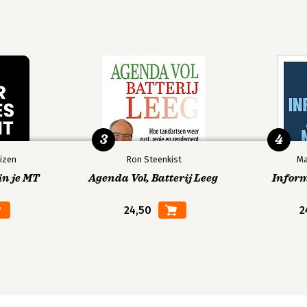
3
4
izen
Ron Steenkist
Ma
in je MT
Agenda Vol, Batterij Leeg
Infor
24,50
2