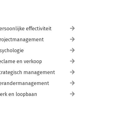
ersoonlijke effectiviteit
rojectmanagement
sychologie
eclame en verkoop
trategisch management
erandermanagement
erk en loopbaan