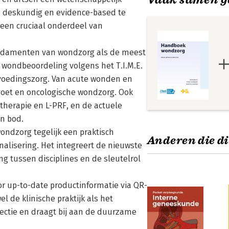
 deskundig en evidence-based te
 een cruciaal onderdeel van
 fundamenten van wondzorg als de meest
 wondbeoordeling volgens het T.I.M.E.
voedingszorg. Van acute wonden en
voet en oncologische wondzorg. Ook
therapie en L-PRF, en de actuele
n bod.
ndzorg tegelijk een praktisch
Anderen die di
nalisering. Het integreert de nieuwste
g tussen disciplines en de sleutelrol
r up-to-date productinformatie via QR-
l de klinische praktijk als het
flectie en draagt bij aan de duurzame
.