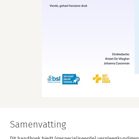
Samenvatting
Dit handboek biedt (gespecialiseerde) verpleegkundigen