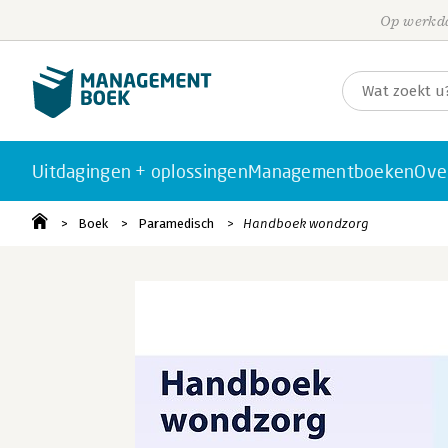
Op werkda
Uitdagingen + oplossingen
Managementboeken
Ove
Boek
Paramedisch
Handboek wondzorg