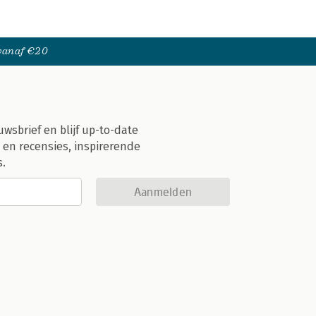
 vanaf €20
uwsbrief en blijf up-to-date
 en recensies, inspirerende
s.
Aanmelden