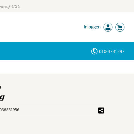
 vanaf €20
Inloggen
010-4731397
Personen
Trefwoorden
n
g
036831956