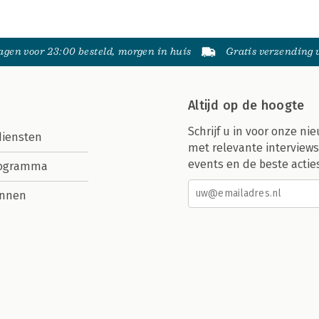
gen voor 23:00 besteld, morgen in huis
Gratis verzending
Altijd op de hoogte
Schrijf u in voor onze nie
diensten
met relevante interviews
events en de beste actie
rogramma
nnen