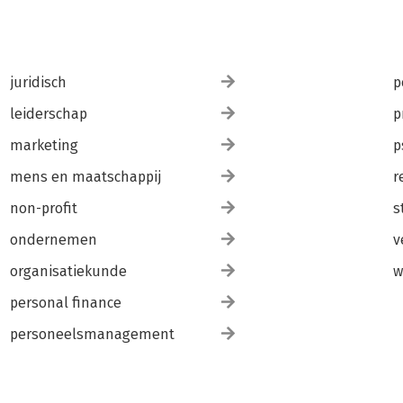
juridisch
p
leiderschap
p
marketing
p
mens en maatschappij
r
non-profit
s
ondernemen
v
organisatiekunde
w
personal finance
personeelsmanagement