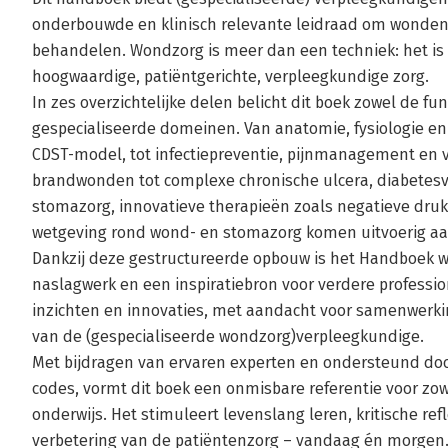
onderbouwde en klinisch relevante leidraad om wonden
behandelen. Wondzorg is meer dan een techniek: het is
hoogwaardige, patiëntgerichte, verpleegkundige zorg.
In zes overzichtelijke delen belicht dit boek zowel de
gespecialiseerde domeinen. Van anatomie, fysiologie en
CDST-model, tot infectiepreventie, pijnmanagement en 
brandwonden tot complexe chronische ulcera, diabetes
stomazorg, innovatieve therapieën zoals negatieve druk
wetgeving rond wond- en stomazorg komen uitvoerig aa
Dankzij deze gestructureerde opbouw is het Handboek wo
naslagwerk en een inspiratiebron voor verdere professio
inzichten en innovaties, met aandacht voor samenwerkin
van de (gespecialiseerde wondzorg)verpleegkundige.
Met bijdragen van ervaren experten en ondersteund doo
codes, vormt dit boek een onmisbare referentie voor zowe
onderwijs. Het stimuleert levenslang leren, kritische re
verbetering van de patiëntenzorg – vandaag én morgen