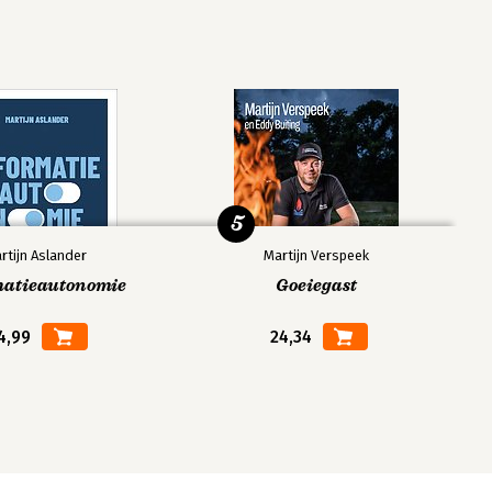
5
rtijn Aslander
Martijn Verspeek
matieautonomie
Goeiegast
4,99
24,34