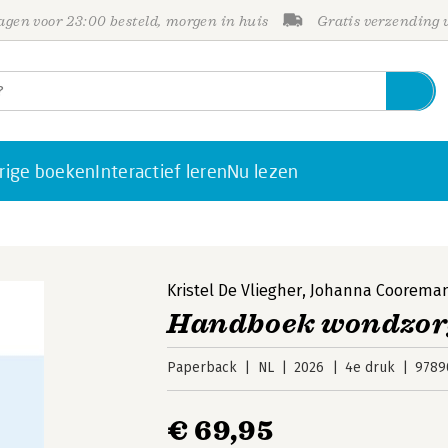
gen voor 23:00 besteld, morgen in huis
Gratis verzending
rige boeken
Interactief leren
Nu lezen
Kristel De Vliegher
,
Johanna Coorema
Handboek wondzor
Paperback
NL
2026
4e druk
9789
€ 69,95