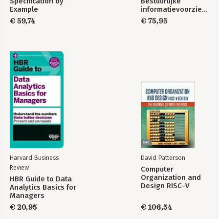
Specification by
Bestuurlijke
Example
informatievoorziening
€ 59,74
€ 75,95
Harvard Business
David Patterson
Review
Computer
Organization and
HBR Guide to Data
Design RISC-V
Analytics Basics for
Edition
Managers
€ 20,95
€ 106,54