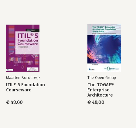
Maarten Borderwijk
The Open Group
ITIL® 5 Foundation
The TOGAF®
Courseware
Enterprise
Architecture
Foundation Study
€ 43,60
€ 49,00
Guide