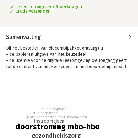
Levertijd ongeveer 6 werkdagen
Gratis verzonden
Samenvatting
Bij het bestellen van dit combipakket ontvangt u:
- de papieren uitgave van het keuzedeel
- de licentie voor de digitale leeromgeving die toegang geeft
tot de content van het keuzedeel en het beoordelingsmodel
Dit keuzedeel richt zich op doorstroom richting hbo
gezondheidszorg opleidingen naar eigen keuze. Een aanzienlijk
deel van de studenten vanuit het mbo stroomt door naar een
hbo-opleiding in het domein Gezondheidszorg. Om deze
studenten goed voor te bereiden op de vervolgopleiding is dit
keuzedeel ontwikkeld.
studieloopbaan
studieoriëntatie
praktijkopdrachten
praktijkopdrachten
Als een student wil doorstromen naar een hbo-opleiding
instroomeisen
gezondheidszorg is het belangrijk dat onder andere de
doorstroming mbo-hbo
instroomeisen van de betreffende hbo-opleiding
gezondheidszorg
gezondheidszorg in kaart worden gebracht. Deze eisen ten