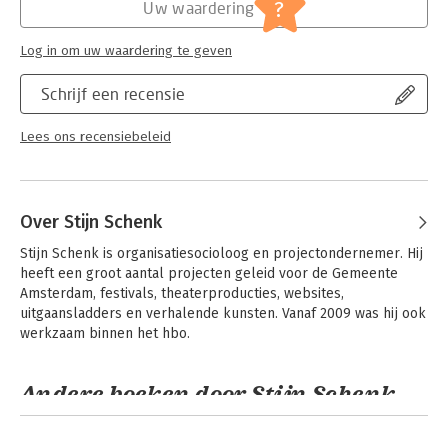
Serie:
Keuzedelen
?
Uw waardering
Log in om uw waardering te geven
Schrijf een recensie
Lees ons recensiebeleid
Over Stijn Schenk
Stijn Schenk is organisatiesocioloog en projectondernemer. Hij 
heeft een groot aantal projecten geleid voor de Gemeente 
Amsterdam, festivals, theaterproducties, websites, 
uitgaansladders en verhalende kunsten. Vanaf 2009 was hij ook 
werkzaam binnen het hbo.
Andere boeken door Stijn Schenk