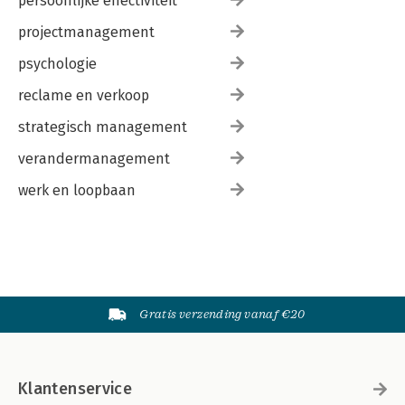
persoonlijke effectiviteit
projectmanagement
psychologie
reclame en verkoop
strategisch management
verandermanagement
werk en loopbaan
Gratis verzending vanaf €20
Klantenservice