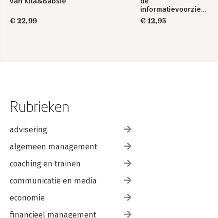
van Kila&Babsie
de
informatievoorziening
in Nederland ?
€ 22,99
€ 12,95
Rubrieken
advisering
algemeen management
coaching en trainen
communicatie en media
economie
financieel management