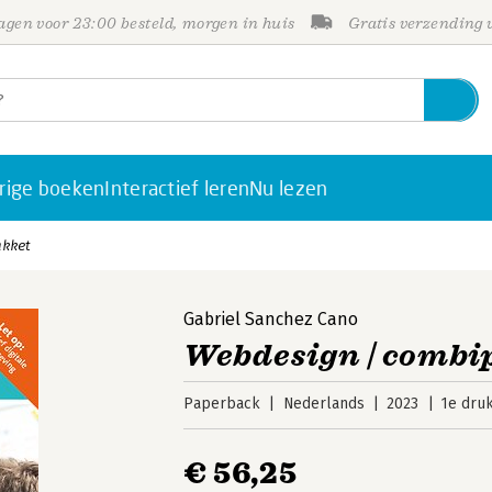
gen voor 23:00 besteld, morgen in huis
Gratis verzending
rige boeken
Interactief leren
Nu lezen
akket
Gabriel Sanchez Cano
Webdesign | combi
Paperback
Nederlands
2023
1e dru
€ 56,25