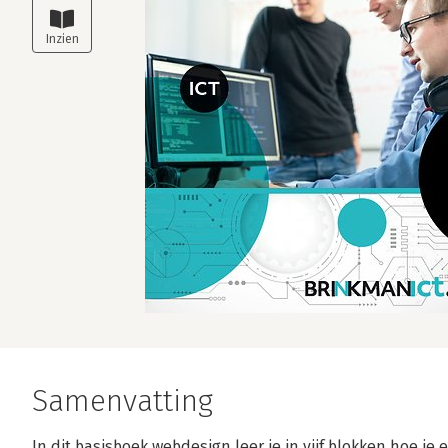
Samenvatting
In dit basisboek webdesign leer je in vijf blokken hoe j