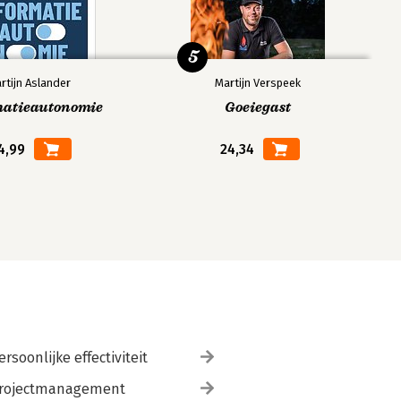
5
rtijn Aslander
Martijn Verspeek
matieautonomie
Goeiegast
4,99
24,34
ersoonlijke effectiviteit
rojectmanagement