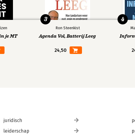
3
4
izen
Ron Steenkist
Ma
in je MT
Agenda Vol, Batterij Leeg
Infor
24,50
2
juridisch
p
leiderschap
p