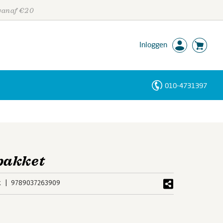
 vanaf €20
Inloggen
010-4731397
Personen
Trefwoorden
pakket
k
9789037263909