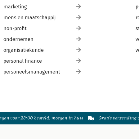
marketing
p
mens en maatschappij
r
non-profit
s
ondernemen
v
organisatiekunde
w
personal finance
personeelsmanagement
gen voor 23:00 besteld, morgen in huis
Gratis verzending