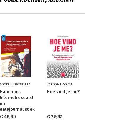
t boek kochten, kochten
Andrew Dasselaar
Etienne Donicie
Handboek
Hoe vind je me?
Internetresearch
en
datajournalistiek
€ 49,99
€ 29,95