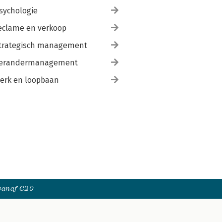
sychologie
eclame en verkoop
trategisch management
erandermanagement
erk en loopbaan
 vanaf €20