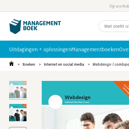
Op werkda
Uitdagingen + oplossingen
Managementboeken
Ove
Boeken
Internet en social media
Webdesign | combip