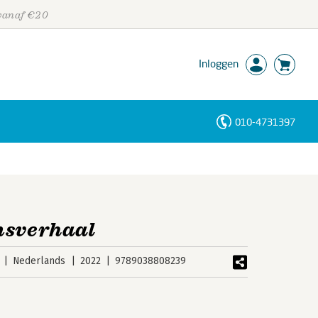
 vanaf €20
Inloggen
010-4731397
Personen
Trefwoorden
nsverhaal
Nederlands
2022
9789038808239