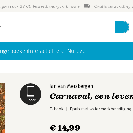
gen voor 23:00 besteld, morgen in huis
Gratis verzending
rige boeken
Interactief leren
Nu lezen
Jan van Mersbergen
Carnaval, een leve
E-book
E-book
Epub met watermerkbeveiliging
€ 14,99