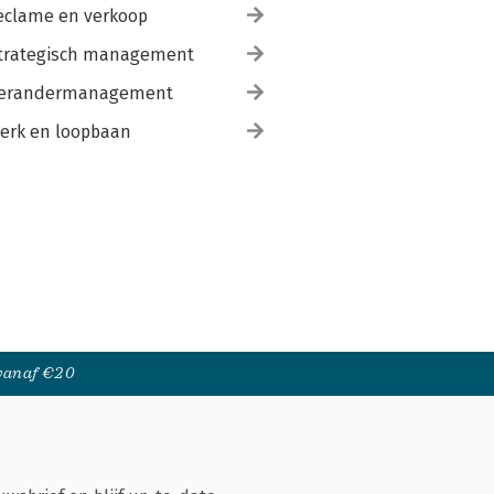
eclame en verkoop
trategisch management
erandermanagement
erk en loopbaan
 vanaf €20