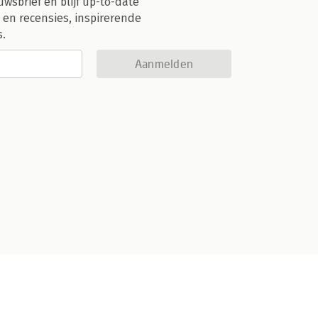
uwsbrief en blijf up-to-date
 en recensies, inspirerende
s.
Aanmelden