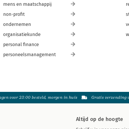
mens en maatschappij
r
non-profit
s
ondernemen
v
organisatiekunde
w
personal finance
personeelsmanagement
gen voor 23:00 besteld, morgen in huis
Gratis verzending
Altijd op de hoogte