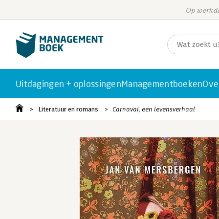
Op werkda
Uitdagingen + oplossingen
Managementboeken
Ove
Literatuur en romans
Carnaval, een levensverhaal