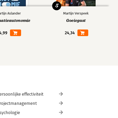
5
rtijn Aslander
Martijn Verspeek
matieautonomie
Goeiegast
4,99
24,34
ersoonlijke effectiviteit
rojectmanagement
sychologie