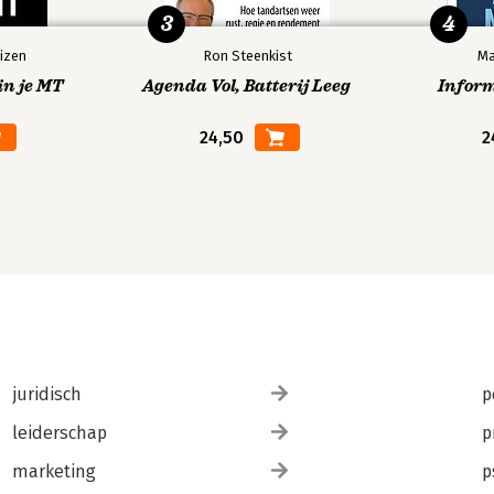
3
4
izen
Ron Steenkist
Ma
in je MT
Agenda Vol, Batterij Leeg
Infor
24,50
2
juridisch
p
leiderschap
p
marketing
p