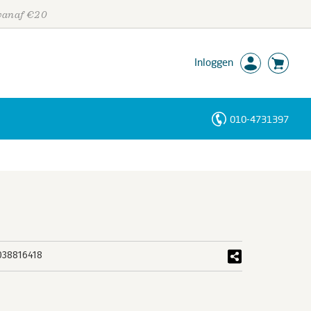
 vanaf €20
Inloggen
010-4731397
Personen
Trefwoorden
038816418