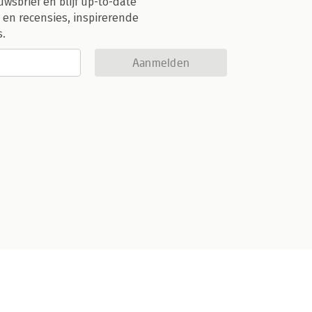
uwsbrief en blijf up-to-date
 en recensies, inspirerende
s.
Aanmelden