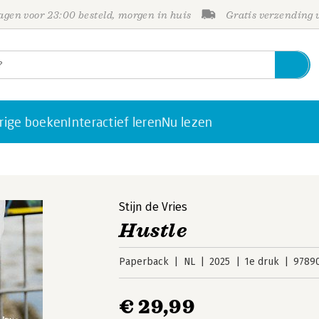
gen voor 23:00 besteld, morgen in huis
Gratis verzending
rige boeken
Interactief leren
Nu lezen
Stijn de Vries
Hustle
Paperback
NL
2025
1e druk
9789
€ 29,99