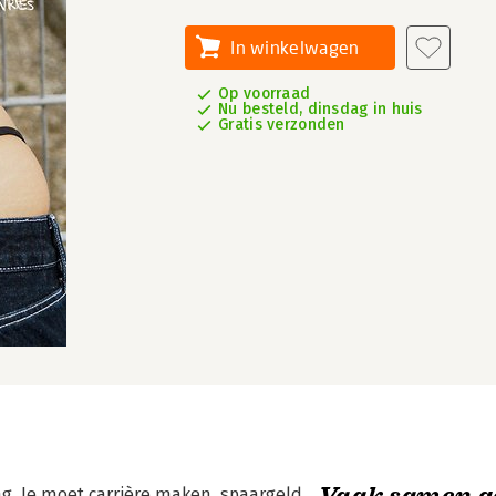
In winkelwagen
Op voorraad
Nu besteld, dinsdag in huis
Gratis verzonden
Vaak samen g
ng. Je moet carrière maken, spaargeld