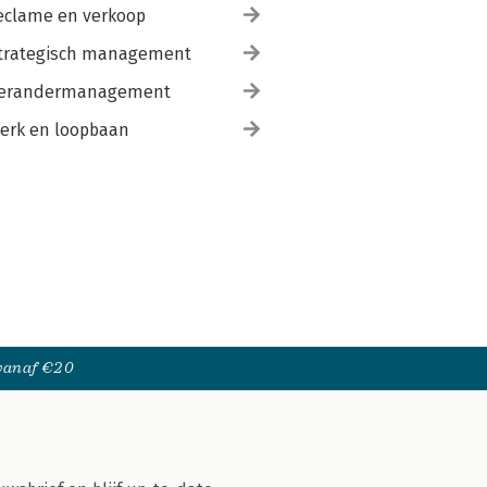
eclame en verkoop
trategisch management
erandermanagement
erk en loopbaan
 vanaf €20