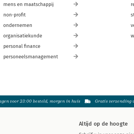
mens en maatschappij
r
non-profit
s
ondernemen
v
organisatiekunde
w
personal finance
personeelsmanagement
gen voor 23:00 besteld, morgen in huis
Gratis verzending
Altijd op de hoogte