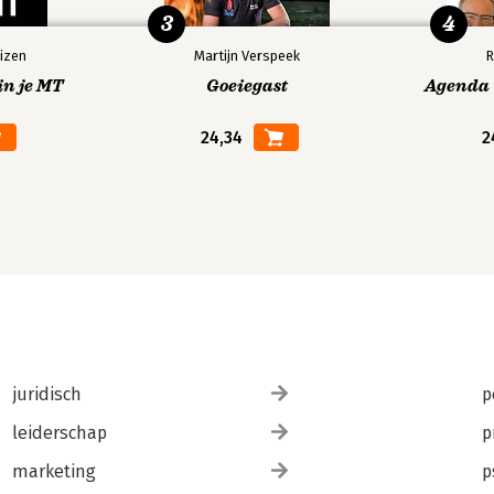
3
4
izen
Martijn Verspeek
R
in je MT
Goeiegast
Agenda V
24,34
2
juridisch
p
leiderschap
p
marketing
p