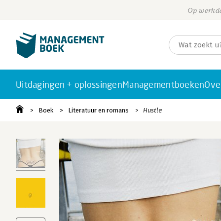
Op werkda
Uitdagingen + oplossingen
Managementboeken
Ove
Boek
Literatuur en romans
Hustle