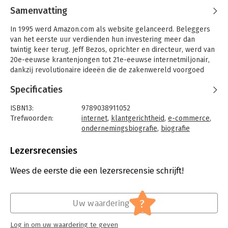
Samenvatting
In 1995 werd Amazon.com als website gelanceerd. Beleggers
van het eerste uur verdienden hun investering meer dan
twintig keer terug. Jeff Bezos, oprichter en directeur, werd van
20e-eeuwse krantenjongen tot 21e-eeuwse internetmiljonair,
dankzij revolutionaire ideeën die de zakenwereld voorgoed
veranderden. Onderzoeksjournaliste Rebecca Saunders ligt in
Specificaties
'De Amazon.com business'Bezos' strategieën bloot en ontrafelt
het mysterie rond de meest baanbrekende onderneming van
ISBN13:
9789038911052
het internettijdperk. Zij belicht de geheimen en de ambitie
Trefwoorden:
internet
,
klantgerichtheid
,
e-commerce
,
waardoor Amazon.com uit het niets wereldmarktleider in e-
ondernemingsbiografie
,
biografie
commerce werd.
Taal:
Nederlands
Bindwijze:
paperback
Lezersrecensies
Aantal pagina's:
157
Uitgever:
Elmar
Wees de eerste die een lezersrecensie schrijft!
Hoofdrubriek:
internet en social media
?
Uw waardering
Log in om uw waardering te geven