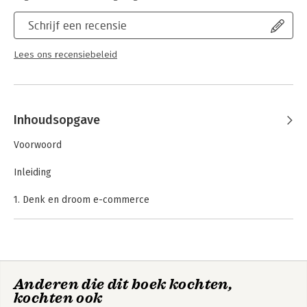
Schrijf een recensie
Lees ons recensiebeleid
Inhoudsopgave
Voorwoord
Inleiding
1. Denk en droom e-commerce
2. Haal er ondernemers bij
3. Focus
4. Vestig je naam
5. Bind klanten met toegevoegde waarde
6. Efficiënt distribueren
Anderen die dit boek kochten,
7. Blijf in beweging
kochten ook
8. Het belang van technologische macht