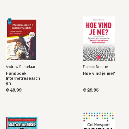
9. Innovatie en rationele aanpassing
10. Lift mee op het succes van anderen
Nawoord
Andrew Dasselaar
Etienne Donicie
Handboek
Hoe vind je me?
Internetresearch
en
datajournalistiek
€ 49,99
€ 29,95