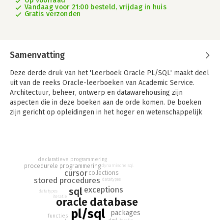
Op voorraad
Vandaag voor 21:00 besteld, vrijdag in huis
Gratis verzonden
Samenvatting
Deze derde druk van het 'Leerboek Oracle PL/SQL' maakt deel
uit van de reeks Oracle-leerboeken van Academic Service.
Architectuur, beheer, ontwerp en datawarehousing zijn
aspecten die in deze boeken aan de orde komen. De boeken
zijn gericht op opleidingen in het hoger en wetenschappelijk
onderwijs waar de Oracle softwareomgeving wordt
onderwezen.
De opzet van deze derde druk is niet gewijzigd ten opzichte
van die van de tweede druk. De verschillen zijn inhoudelijk van
declaratieve programmering
procedurele programmering
dynamische sql
aard. De inhoud is afgestemd op de mogelijkheden van PL/SQL
cursor
collections
vanaf Oracle 11g van biedt. Geheel nieuw is een bijlage waarin
stored procedures
datatypes
enkele verschillen tussen Oracle 11g en lagere versies worden
exceptions
sql
datatypes
beschreven.
iteratie
oracle database
pl/sql
packages
Het boek gaat uitgebreid in op de programmeertaal PL/SQL.
functies