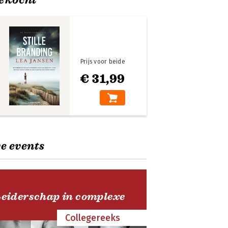
Prijs voor beide
€ 31,99
e events
Leiderschap in complexe
Collegereeks