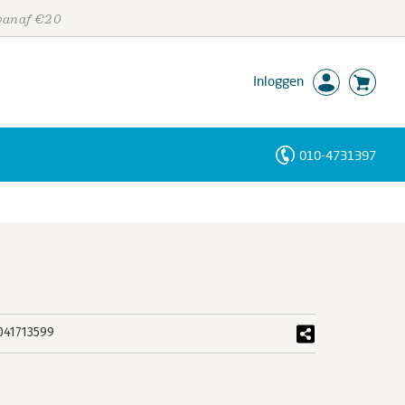
 vanaf €20
Inloggen
010-4731397
Personen
Trefwoorden
041713599