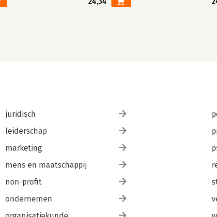
24,34
2
juridisch
p
leiderschap
p
marketing
p
mens en maatschappij
r
non-profit
s
ondernemen
v
organisatiekunde
w