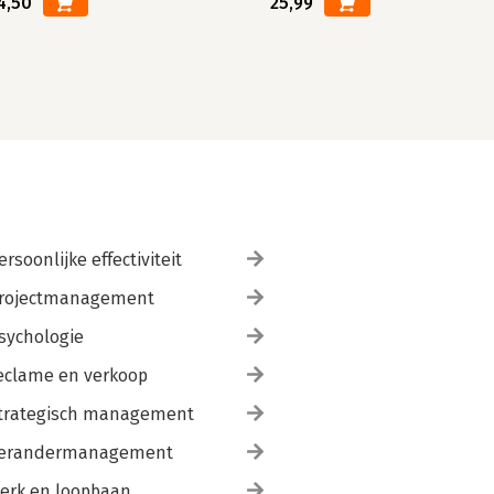
4,50
25,99
ersoonlijke effectiviteit
rojectmanagement
sychologie
eclame en verkoop
trategisch management
erandermanagement
erk en loopbaan