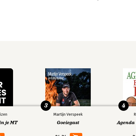
3
4
izen
Martijn Verspeek
R
in je MT
Goeiegast
Agenda V