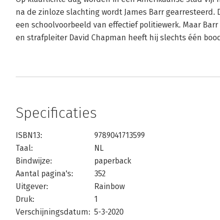
na de zinloze slachting wordt James Barr gearresteerd. D
een schoolvoorbeeld van effectief politiewerk. Maar Barr 
en strafpleiter David Chapman heeft hij slechts één boods
Specificaties
ISBN13:
9789041713599
Taal:
NL
Bindwijze:
paperback
Aantal pagina's:
352
Uitgever:
Rainbow
Druk:
1
Verschijningsdatum:
5-3-2020