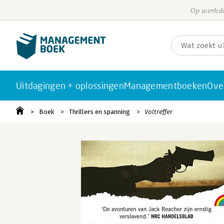
Op werkda
Uitdagingen + oplossingen
Managementboeken
Ove
Boek
Thrillers en spanning
Voltreffer