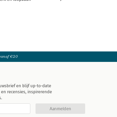
 vanaf €20
uwsbrief en blijf up-to-date
 en recensies, inspirerende
s.
Aanmelden