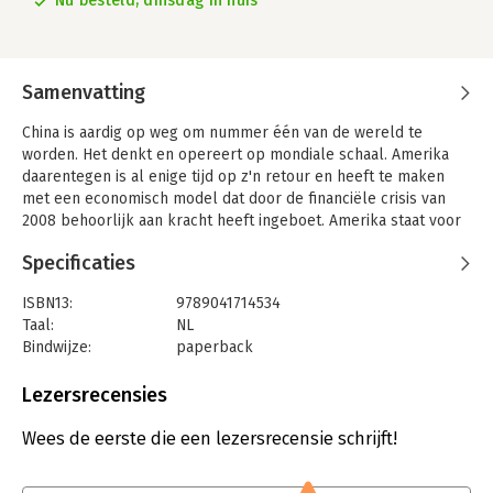
Nu besteld, dinsdag in huis
Samenvatting
China is aardig op weg om nummer één van de wereld te
worden. Het denkt en opereert op mondiale schaal. Amerika
daarentegen is al enige tijd op z'n retour en heeft te maken
met een economisch model dat door de financiële crisis van
2008 behoorlijk aan kracht heeft ingeboet. Amerika staat voor
een ongekende uitdaging: een grondige herijking van zijn
Specificaties
binnen- en buitenlandse politiek, die inmiddels het sociale
fundament van het land heeft aangetast en het aanzien in de
ISBN13:
9789041714534
wereld ernstig heeft verzwakt.
Taal:
NL
Bindwijze:
paperback
Aantal pagina's:
320
Uitgever:
Rainbow
Lezersrecensies
Druk:
1
Verschijningsdatum:
10-6-2022
Wees de eerste die een lezersrecensie schrijft!
Hoofdrubriek:
Geschiedenis