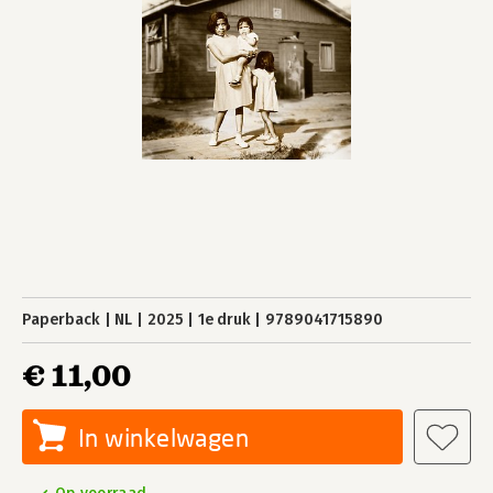
Paperback
NL
2025
1e druk
9789041715890
€ 11,00
In winkelwagen