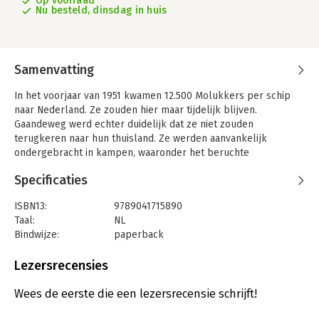
Op voorraad
Nu besteld, dinsdag in huis
Samenvatting
In het voorjaar van 1951 kwamen 12.500 Molukkers per schip
naar Nederland. Ze zouden hier maar tijdelijk blijven.
Gaandeweg werd echter duidelijk dat ze niet zouden
terugkeren naar hun thuisland. Ze werden aanvankelijk
ondergebracht in kampen, waaronder het beruchte
Westerbork. Terwijl het merendeel probeerde er hier wat van
Specificaties
te maken, koesterden velen het verlangen naar huis. Een groot
deel had als KNIL-soldaat deelgenomen aan de
ISBN13:
9789041715890
Dekolonisatieoorlog en hun leven in de waagschaal gesteld
Taal:
NL
voor Nederland - het land dat hen nu zo in de steek liet. Men
Bindwijze:
paperback
voelde zich verraden, een gevoel dat bij sommigen leidde tot
Aantal pagina's:
224
gewelddadig verzet. Nu, zeventig jaar na de aankomst van deze
Uitgever:
Rainbow
Lezersrecensies
groep Molukkers, vertelt Coen Verbraak de geschiedenis van
Druk:
1
deze bijzondere groep. De stemmen van drie generaties
Verschijningsdatum:
10-2-2025
Wees de eerste die een lezersrecensie schrijft!
vertellen samen een indringend en aangrijpend verhaal.