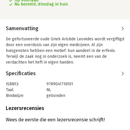
Op voorraad
Nu besteld, dinsdag in huis
Samenvatting
De gefortuneerde oude Griek Aristide Leonides wordt vergiftigd
door een overdosis van zijn eigen medicijnen. Al zijn
huisgenoten hebben een motief: hun aandeel in de erfenis.
Terwijl de zaak nog in onderzoek is, neemt een van de
verdachten het heft in eigen handen.
Specificaties
ISBN13:
9789041716101
Taal:
NL
Bindwijze:
gebonden
Aantal pagina's:
272
Uitgever:
Rainbow
Lezersrecensies
Druk:
1
Verschijningsdatum:
9-12-2024
Wees de eerste die een lezersrecensie schrijft!