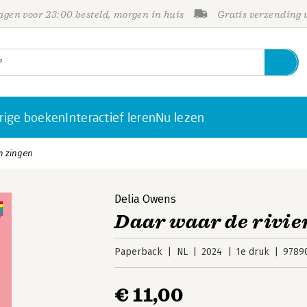
gen voor 23:00 besteld, morgen in huis
Gratis verzending
rige boeken
Interactief leren
Nu lezen
n zingen
Delia Owens
Daar waar de rivie
Paperback
NL
2024
1e druk
9789
€ 11,00