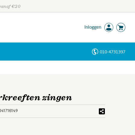
 vanaf €20
Inloggen
010-4731397
Personen
Trefwoorden
rkreeften zingen
041716149