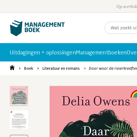
Op werkda
Uitdagingen + oplossingen
Managementboeken
Ove
Boek
Literatuur en romans
Daar waar de rivierkreefte