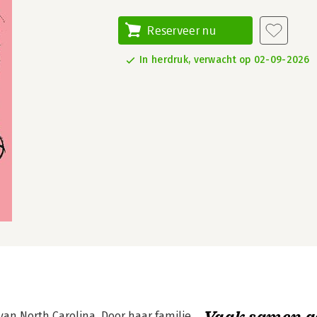
Reserveer nu
In herdruk, verwacht op 02-09-2026
Vaak samen g
van North Carolina. Door haar familie