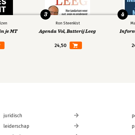
3
4
izen
Ron Steenkist
Ma
in je MT
Agenda Vol, Batterij Leeg
Infor
24,50
2
juridisch
p
leiderschap
p