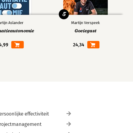
5
rtijn Aslander
Martijn Verspeek
matieautonomie
Goeiegast
4,99
24,34
ersoonlijke effectiviteit
rojectmanagement