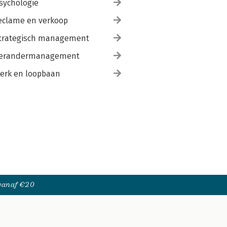
sychologie
eclame en verkoop
trategisch management
erandermanagement
erk en loopbaan
 vanaf €20