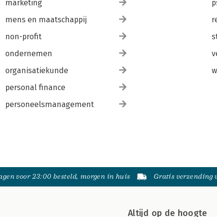
marketing
p
mens en maatschappij
r
non-profit
s
ondernemen
v
organisatiekunde
w
personal finance
personeelsmanagement
gen voor 23:00 besteld, morgen in huis
Gratis verzending
Altijd op de hoogte