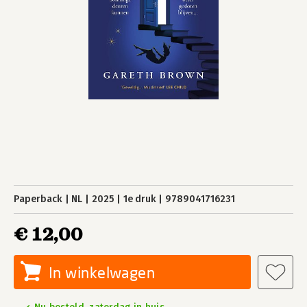
Paperback
NL
2025
1e druk
9789041716231
€ 12,00
In winkelwagen