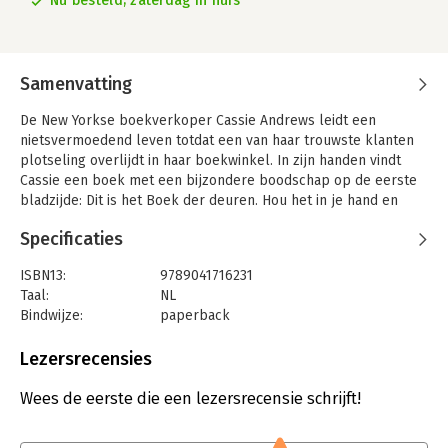
Nu besteld, zaterdag in huis
Samenvatting
De New Yorkse boekverkoper Cassie Andrews leidt een
nietsvermoedend leven totdat een van haar trouwste klanten
plotseling overlijdt in haar boekwinkel. In zijn handen vindt
Cassie een boek met een bijzondere boodschap op de eerste
bladzijde: Dit is het Boek der deuren. Hou het in je hand en
elke deur is iedere deur. Diezelfde avond stapt ze door haar
Specificaties
slaapkamerdeur naar Venetië en weer terug in een oogwenk.
Het is het begin van een avontuur als geen ander. Maar wat
ISBN13:
9789041716231
Cassie dan nog niet weet is dat er andere magische boeken
Taal:
NL
zijn. Boeken die zowel prachtige als monsterlijke dingen
Bindwijze:
paperback
kunnen doen. Samen met haar huisgenoot Izzy wordt Cassie
Aantal pagina's:
432
plotseling geconfronteerd met een wereld vol geweld en
Uitgever:
Rainbow
Lezersrecensies
gevaar. En de enige persoon die hen kan helpen, Drummond
Druk:
1
Fox, de man die in het bezit is van een geheime bibliotheek vol
Verschijningsdatum:
9-12-2025
Wees de eerste die een lezersrecensie schrijft!
magische boeken, is op de vlucht voor zijn eigen demonen. Er
is een kwaad op pad, vastbesloten alle boeken in handen te
Hoofdrubriek:
Thrillers en spanning
krijgen. En Cassies boek is een boek om voor te sterven...