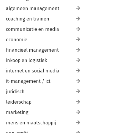
Ja, ik wil wel, maar mijn collega's niet
algemeen management
Ja, maar dat kan alleen in startende organisaties
Ja, maar wat als er misbruik van wordt gemaakt?
coaching en trainen
Ja, dus?
communicatie en media
Nawoord
Literatuurlijst
economie
Bijlage 1: Lijst van verbanden met vertrouwen
financieel management
Bijlage 2: Lijst van acties die vertrouwen bouwen
Trefwoordenregister
inkoop en logistiek
internet en social media
it-management / ict
juridisch
leiderschap
marketing
mens en maatschappij