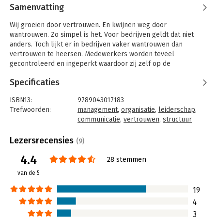
Samenvatting
Wij groeien door vertrouwen. En kwijnen weg door
wantrouwen. Zo simpel is het. Voor bedrijven geldt dat niet
anders. Toch lijkt er in bedrijven vaker wantrouwen dan
vertrouwen te heersen. Medewerkers worden teveel
gecontroleerd en ingeperkt waardoor zij zelf op de
terugtraprem gaan staan.
Specificaties
Dit boek is een hoopvol boek. Het gaat over hoe u vertrouwen
duurzaam kunt bouwen in organisaties. Waardoor het plekken
ISBN13:
9789043017183
worden waar mensen graag willen werken en ze boven
Trefwoorden:
management
,
organisatie
,
leiderschap
,
zichzelf uit kunnen stijgen. Vertrouwen bouwen is evenwel
communicatie
,
vertrouwen
,
structuur
geen makkelijk proces, omdat wantrouwen op de loer ligt.
Taal:
Nederlands
Bindwijze:
paperback
Lezersrecensies
(9)
Dit boek beargumenteert dat vertrouwen te bouwen is door
Aantal pagina's:
213
een complete 'makeover' te doen op de volgende terreinen:
4.4
Uitgever:
Pearson Education NL
28 stemmen
organisatieopzet, cultuur, leiderschapsstijl en communicatie.
Druk:
1
van de 5
Deze terreinen worden in afzonderlijke hoofdstukken
Verschijningsdatum:
20-2-2009
behandeld. Het boek geeft tevens een stappenplan hoe dit in
19
een organisatie is in te voeren. Tenslotte wordt ingegaan op
Hoofdrubriek:
Algemeen management
4
veelgehoorde weerstanden.
3