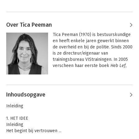
Over Tica Peeman
Tica Peeman (1970) is bestuurskundige 
en heeft enkele jaren gewerkt binnen 
de overheid en bij de politie. Sinds 2000 
is ze directeur/eigenaar van 
trainingsbureau VIStrainingen. In 2005 
verscheen haar eerste boek 
Heb Lef, 
durf te veranderen!
 waarvan sindsdien 
ruim 12.000 exemplaren zijn verkocht. 
Andere boeken door Tica Peeman
Daarna volgden: 
I Trust U
, 
Nieuwe 
Leiders gevonden
 en 
Team 
Inhoudsopgave
Management
 die ondertussen een 
vierde druk heeft.

Inleiding
Peeman begeleidt allerlei teams en 
1. HET IDEE
geeft lezingen, workshops en 
Inleiding
trainingen op het gebied van 
Het begint bij vertrouwen ...
leiderschap en groepsdynamica. Ze 
USP's van het bouwen van vertrouwen