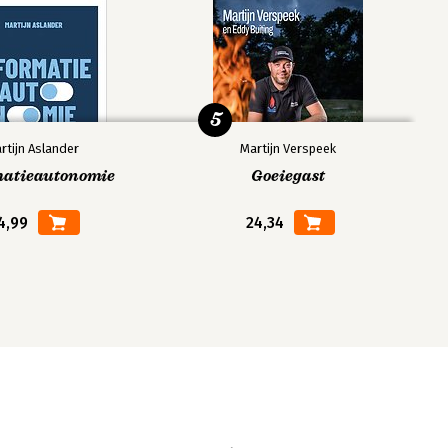
5
rtijn Aslander
Martijn Verspeek
matieautonomie
Goeiegast
4,99
24,34