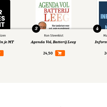
3
4
izen
Ron Steenkist
Ma
in je MT
Agenda Vol, Batterij Leeg
Infor
24,50
2