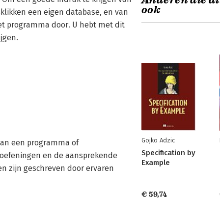
Anderen die di
ook
klikken een eigen database, en van
et programma door. U hebt met dit
jgen.
Gojko Adzic
 van een programma of
Specification by
e oefeningen en de aansprekende
Example
ken zijn geschreven door ervaren
€ 59,74