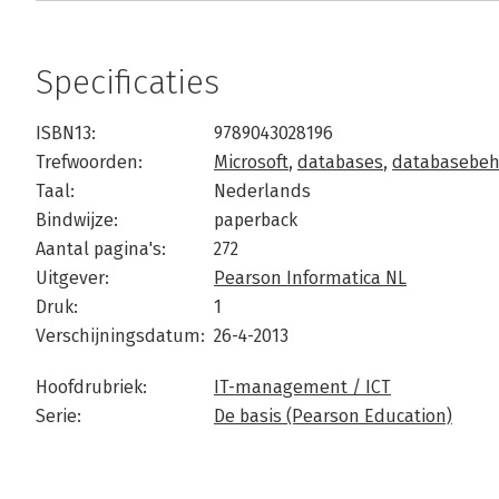
Specificaties
ISBN13:
9789043028196
Trefwoorden:
Microsoft
,
databases
,
databasebeh
Taal:
Nederlands
Bindwijze:
paperback
Aantal pagina's:
272
Uitgever:
Pearson Informatica NL
Druk:
1
Verschijningsdatum:
26-4-2013
Hoofdrubriek:
IT-management / ICT
Serie:
De basis (Pearson Education)