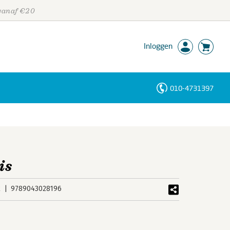
 vanaf €20
Inloggen
010-4731397
Personen
Trefwoorden
is
k
9789043028196