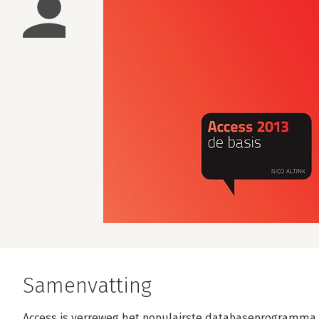
Samenvatting
Access is verreweg het populairste databaseprogramma.