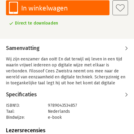
In winkelwagen
Direct te downloaden
Samenvatting
Wij zijn eenzamer dan ooit! En dat terwijl wij leven in een tijd
waarin vrijwel iedereen op digitale wijze met elkaar is
verbonden. Filosoof Cees Zweistra neemt ons mee naar de
wereld van eenzaamheid en digitale techniek. Scherpzinnig en
in toegankelijke taal legt hij uit hoe het komt dat digitale
techniek ons eenzaam maakt, maar ook hoe wij elkaar in deze
Specificaties
digitale tijd kunnen blijven vinden. Hij wijst ons wegen om aan
de hedendaagse eenzaamheid te ontsnappen. ‘Bekwaam
ISBN13:
9789043534857
laverend tussen totale techniekkritiek en verleidelijk
Taal:
Nederlands
techniekoptimisme neemt Cees Zweistra de lezer mee op een
Bindwijze:
e-book
filosofische zoektocht die hem of haar behulpzaam kan zijn bij
Beveiliging:
watermerk
een evenwichtige omgang met sociale media.’ HANS
Bestandsformaat:
epub
Lezersrecensies
ACHTERHUIS