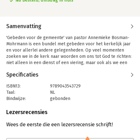
Nu besteld, dinsdag in huis
Samenvatting
'Gebeden voor de gemeente' van pastor Annemieke Bosman-
Mohrmann is een bundel met gebeden voor het kerkelijk jaar
en voor allerlei andere gelegenheden. Op veel momenten
zoeken we in de kerk naar woorden om ons tot God te richten:
niet alleen in een dienst of een viering, maar ook als we een
activiteit openen of sluiten of bij iemand op bezoek gaan. Dit
Specificaties
boek wil woorden aanbieden om samen of alleen te bidden.
Woorden om je met God te verbinden.
ISBN13:
9789043543729
Taal:
NL
Bindwijze:
gebonden
Aantal pagina's:
96
Uitgever:
KokBoekencentrum Non-Fictie
Lezersrecensies
Druk:
1
Verschijningsdatum:
25-9-2025
Wees de eerste die een lezersrecensie schrijft!
Hoofdrubriek:
Religie