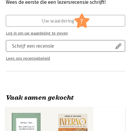
Verschijningsdatum:
20-11-2025
Wees de eerste die een lezersrecensie schrijft!
Hoofdrubriek:
Religie
?
Uw waardering
Log in om uw waardering te geven
Schrijf een recensie
Lees ons recensiebeleid
Vaak samen gekocht