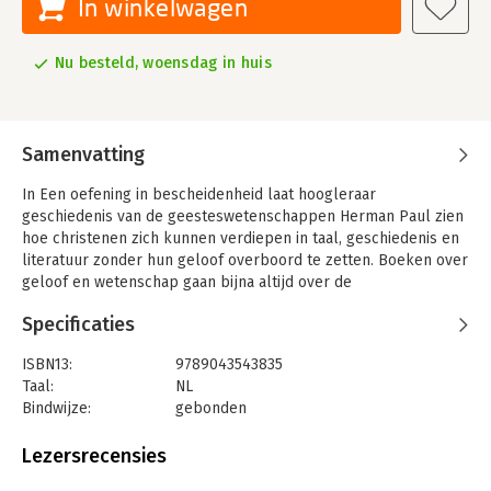
In winkelwagen
Nu besteld, woensdag in huis
Samenvatting
In Een oefening in bescheidenheid laat hoogleraar
geschiedenis van de geesteswetenschappen Herman Paul zien
hoe christenen zich kunnen verdiepen in taal, geschiedenis en
literatuur zonder hun geloof overboord te zetten. Boeken over
geloof en wetenschap gaan bijna altijd over de
natuurwetenschappen, niet over geschiedenis, filosofie,
Specificaties
kunstgeschiedenis of taal- en letterkunde. In dit boek gaat
Herman Paul alle hete hangijzers na en betoogt hij dat
ISBN13:
9789043543835
christenen prima uit de voeten kunnen met de
Taal:
NL
geesteswetenschappen – zolang ze maar niet vergeten
Bindwijze:
gebonden
bescheiden te zijn.
Aantal pagina's:
144
Uitgever:
KokBoekencentrum Non-Fictie
Lezersrecensies
Druk:
1