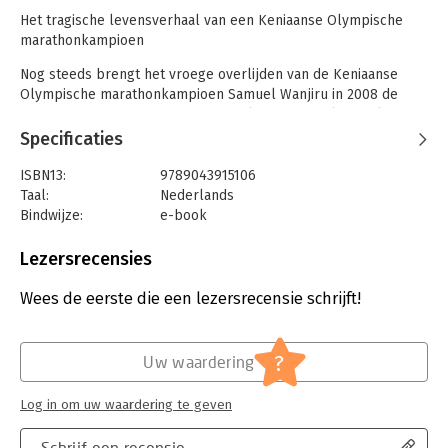
Het tragische levensverhaal van een Keniaanse Olympische
marathonkampioen
Nog steeds brengt het vroege overlijden van de Keniaanse
Olympische marathonkampioen Samuel Wanjiru in 2008 de
gemoederen in beroering. Dit meeslepende boek vertelt het
levensverhaal van deze atleet en gaat over uitzonderlijk talent,
Specificaties
armoede, hekserij, vernedering, samenzweringen en de
keerzijde van roem. De conclusie over de omstandigheden
ISBN13:
9789043915106
rond Wanjiru's dood is schokkend.
Taal:
Nederlands
Bindwijze:
e-book
Beveiliging:
watermerk
Bestandsformaat:
epub
Lezersrecensies
Aantal pagina's:
184
Uitgever:
Tirion Sport
Wees de eerste die een lezersrecensie schrijft!
Verschijningsdatum:
20-6-2012
Hoofdrubriek:
Sport, hobby, lifestyle
?
Uw waardering
Log in om uw waardering te geven
Schrijf een recensie