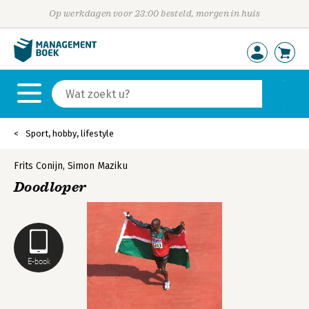
Op werkdagen voor 23:00 besteld, morgen in huis
Sport, hobby, lifestyle
Frits Conijn
,
Simon Maziku
Doodloper
E-book