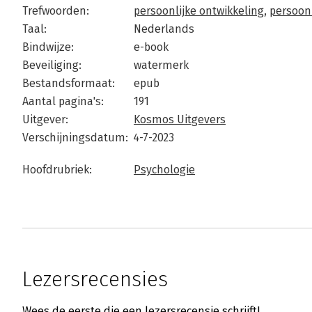
Trefwoorden:
persoonlijke ontwikkeling
,
persoonl
Taal:
Nederlands
Bindwijze:
e-book
Beveiliging:
watermerk
Bestandsformaat:
epub
Aantal pagina's:
191
Uitgever:
Kosmos Uitgevers
Verschijningsdatum:
4-7-2023
Hoofdrubriek:
Psychologie
Lezersrecensies
Wees de eerste die een lezersrecensie schrijft!