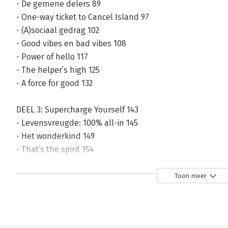
- De gemene delers 89
- One-way ticket to Cancel Island 97
- (A)sociaal gedrag 102
- Good vibes en bad vibes 108
- Power of hello 117
- The helper’s high 125
- A force for good 132
DEEL 3: Supercharge Yourself 143
- Levensvreugde: 100% all-in 145
- Het wonderkind 149
- That’s the spirit 154
- Self-service secret: breathwork 162
- Viva las vagus 171
Toon meer
- Forever young 177
- (Un)limited mind 184
- The dark side 191