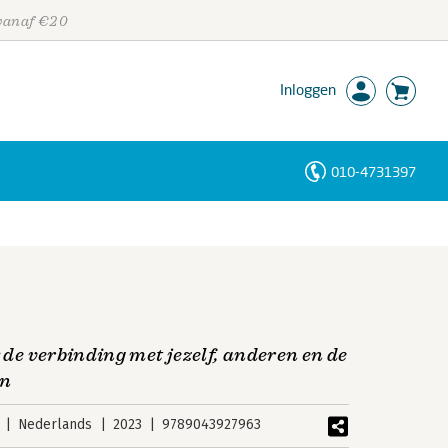
 vanaf €20
Inloggen
010-4731397
Personen
Trefwoorden
k de verbinding met jezelf, anderen en de
en
Nederlands
2023
9789043927963