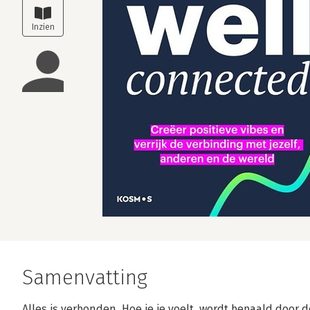
Samenvatting
Alles is verbonden. Hoe je je voelt, wordt bepaald door 