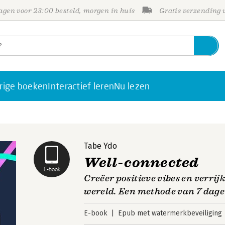
gen voor 23:00 besteld, morgen in huis
Gratis verzending
rige boeken
Interactief leren
Nu lezen
Tabe Ydo
Well-connected
E-book
Creëer positieve vibes en verrij
wereld. Een methode van 7 dag
E-book
Epub met watermerkbeveiliging