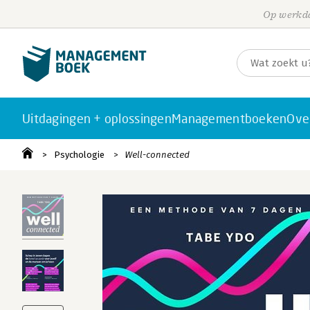
Op werkda
Uitdagingen + oplossingen
Managementboeken
Ove
Psychologie
Well-connected