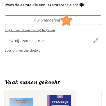
Verschijningsdatum:
8-11-2023
Wees de eerste die een lezersrecensie schrijft!
Hoofdrubriek:
Reizen
Serie:
Wanderlust
?
Uw waardering
Log in om uw waardering te geven
Schrijf een recensie
Lees ons recensiebeleid
Vaak samen gekocht