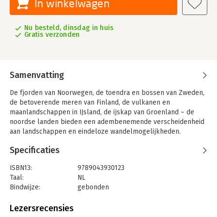
In winkelwagen
Nu besteld, dinsdag in huis
Gratis verzonden
Samenvatting
De fjorden van Noorwegen, de toendra en bossen van Zweden,
de betoverende meren van Finland, de vulkanen en
maanlandschappen in IJsland, de ijskap van Groenland – de
noordse landen bieden een adembenemende verscheidenheid
aan landschappen en eindeloze wandelmogelijkheden.
‘Wanderlust – Scandinavië’ nodigt je uit om deze
Specificaties
karakteristieke wildernis te verkennen met een grote keuze en
een aantrekkelijke mix van wandelpaden voor eendaagse
ISBN13:
9789043930123
uitstapjes en langeafstandstochten voor wandelaars van alle
Taal:
NL
niveaus.
Bindwijze:
gebonden
Aantal pagina's:
300
Uitgever:
Kosmos Uitgevers
Lezersrecensies
Druk:
1