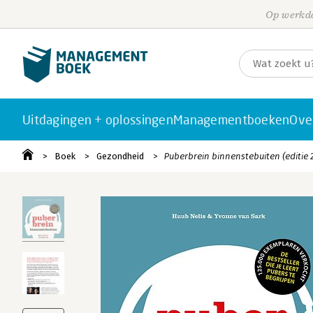
Op werkda
Uitdagingen + oplossingen
Managementboeken
Ove
Boek
Gezondheid
Puberbrein binnenstebuiten (editie 