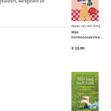
eleiders, werkgevers en
Marije van den Berg
Mijn
hormoonsurvivalgids
€ 19,99