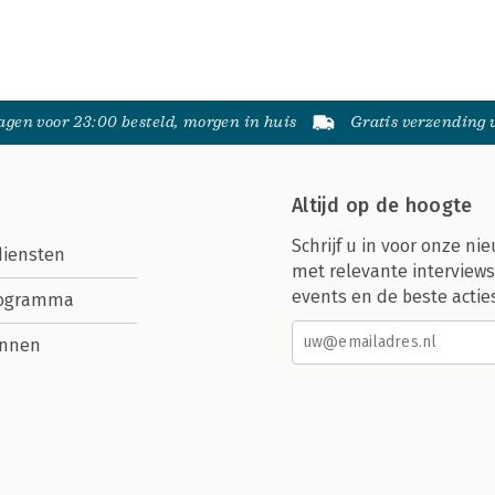
gen voor 23:00 besteld, morgen in huis
Gratis verzending
Altijd op de hoogte
Schrijf u in voor onze nie
diensten
met relevante interviews
events en de beste actie
rogramma
nnen