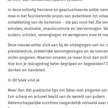
In deze volledig herziene en geactualiseerde editie ne
mee in het fascinerende proces van puberbrein tot volwa
ontwikkeling van de hersenen – die pas rond het 25e leve
emoties, motivatie, impulscontrole en leervermogen. Wa
ouders, scholen, verenigingen en werkgevers mee te m
Deze nieuwe editie sluit aan bij de uitdagingen van nu: 
prestatiedruk, prikkelrijke leeromgevingen en de toena
onder jongeren. Waarom ervaren ze meer druk dan ooit?
Hoe kun je risicogedrag beter begrijpen en begeleiden? D
denken en handelen.
In dit boek vind je:
Meer dan 100 praktische tips om beter met jongeren om
Een scherp en actueel beeld van de wereld van pubers
Wetenschappelijke inzichten toegankelijk vertaald naar d