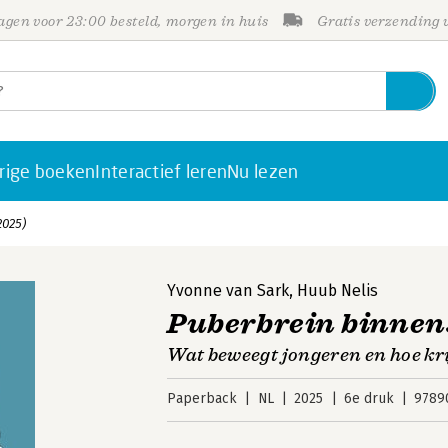
gen voor 23:00 besteld, morgen in huis
Gratis verzending
rige boeken
Interactief leren
Nu lezen
2025)
Yvonne van Sark
,
Huub Nelis
Puberbrein binnens
Wat beweegt jongeren en hoe kri
Paperback
NL
2025
6e druk
9789