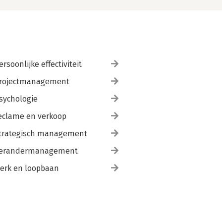
ersoonlijke effectiviteit
rojectmanagement
sychologie
eclame en verkoop
trategisch management
erandermanagement
erk en loopbaan