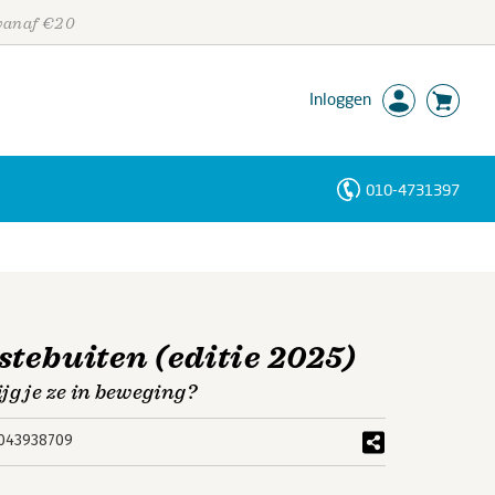
 vanaf €20
Inloggen
010-4731397
Personen
Trefwoorden
tebuiten (editie 2025)
jg je ze in beweging?
043938709