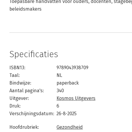
Toepasbare handvatten voor ouders, docenten, stagebeg
beleidsmakers
Specificaties
ISBN13:
9789043938709
Taal:
NL
Bindwijze:
paperback
Aantal pagina's:
340
Uitgever:
Kosmos Uitgevers
Druk:
6
Verschijningsdatum:
26-8-2025
Hoofdrubriek:
Gezondheid