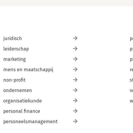
juridisch
p
leiderschap
p
marketing
p
mens en maatschappij
r
non-profit
s
ondernemen
v
organisatiekunde
w
personal finance
personeelsmanagement