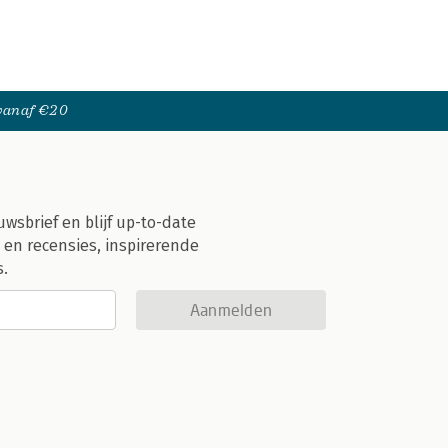
 vanaf €20
uwsbrief en blijf up-to-date
 en recensies, inspirerende
s.
Aanmelden