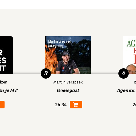
3
4
izen
Martijn Verspeek
R
in je MT
Goeiegast
Agenda V
24,34
2