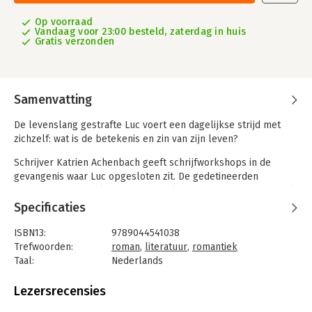
Op voorraad
Vandaag voor 23:00 besteld, zaterdag in huis
Gratis verzonden
Samenvatting
De levenslang gestrafte Luc voert een dagelijkse strijd met
zichzelf: wat is de betekenis en zin van zijn leven?
Schrijver Katrien Achenbach geeft schrijfworkshops in de
gevangenis waar Luc opgesloten zit. De gedetineerden
schrijven over hun leven en worstelingen. Luc neemt niet deel,
maar hij houdt wel een geheim logboek bij waarin hij
Specificaties
meedogenloos eerlijk is over zijn leven, zijn
medegedetineerden én Katrien.
ISBN13:
9789044541038
Trefwoorden:
roman
,
literatuur
,
romantiek
Terwijl Katrien het gevoel heeft dat ze in de gevangenis
Taal:
Nederlands
‘thuiskomt’ en vriendschap en begrip vindt, zet een aantal
Bindwijze:
paperback
gebeurtenissen de verhoudingen op scherp, waardoor ieders
Aantal pagina's:
240
Lezersrecensies
kijk op de ander en zichzelf kantelt.
Uitgever:
De Geus