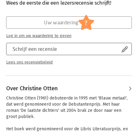
Druk:
1
Wees de eerste die een lezersrecensie schrijft!
Verschijningsdatum:
11-2-2020
Hoofdrubriek:
Literatuur en romans
?
Uw waardering
Log in om uw waardering te geven
Schrijf een recensie
Lees ons recensiebeleid
Over Christine Otten
Christine Otten (1961) debuteerde in 1995 met 'Blauw metaal', 
dat werd genomineerd voor de Debutantenprijs. Met haar 
roman 'De laatste dichters' uit 2004 brak ze door naar een 
groot publiek. 

Het boek werd genomineerd voor de Libris Literatuurprijs, en 
bewerkt tot een theatervoorstelling. In 2008 verscheen 'Als 