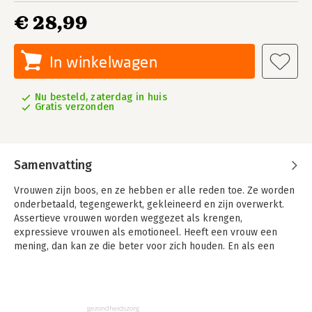
€ 28,99
In winkelwagen
Nu besteld, zaterdag in huis
Gratis verzonden
Samenvatting
Vrouwen zijn boos, en ze hebben er alle reden toe. Ze worden
onderbetaald, tegengewerkt, gekleineerd en zijn overwerkt.
Assertieve vrouwen worden weggezet als krengen,
expressieve vrouwen als emotioneel. Heeft een vrouw een
mening, dan kan ze die beter voor zich houden. En als een
vrouw daadkracht toont, moet ze er wel bij glimlachen.
Vrouwen zijn even vaak boos als mannen, maar er zijn grote
verschillen in hoe zij daarmee omgaan en hoe anderen erop
gezondheidszorg
reageren. Veel vrouwen onderdrukken hun boosheid, met