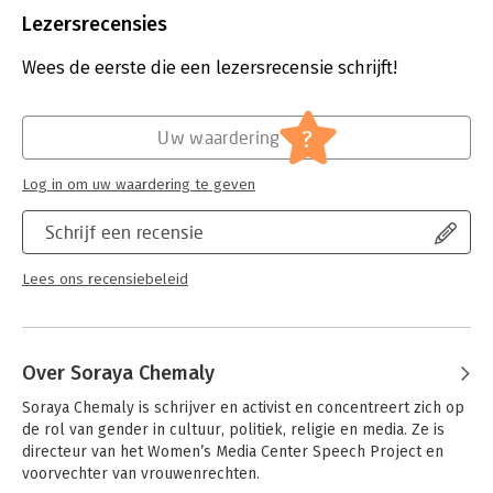
Uitgever:
Singel Uitgevers
Lezersrecensies
Druk:
1
Verschijningsdatum:
16-4-2019
Wees de eerste die een lezersrecensie schrijft!
Hoofdrubriek:
Psychologie
?
Uw waardering
Log in om uw waardering te geven
Schrijf een recensie
Lees ons recensiebeleid
Over Soraya Chemaly
Soraya Chemaly is schrijver en activist en concentreert zich op 
de rol van gender in cultuur, politiek, religie en media. Ze is 
directeur van het Women’s Media Center Speech Project en 
voorvechter van vrouwenrechten. 
