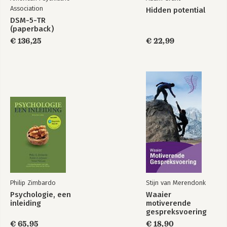
Bekijk alle boeken
Association
Hidden potential
DSM-5-TR
(paperback)
€ 136,25
€ 22,99
Philip Zimbardo
Stijn van Merendonk
Psychologie, een
Waaier
inleiding
motiverende
gespreksvoering
€ 65,95
€ 18,90