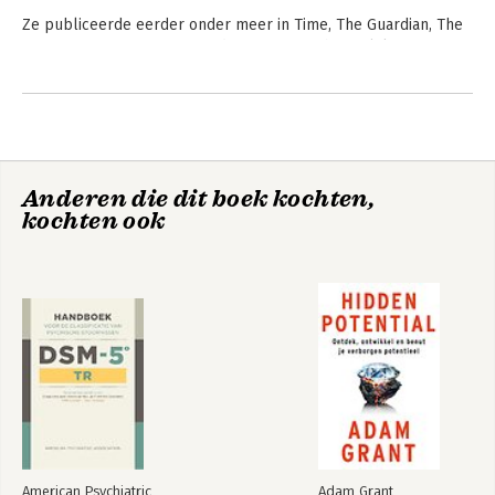
Ze publiceerde eerder onder meer in Time, The Guardian, The 
Nation en HuffPost. Ze won diverse maatschappelijke prijzen 
voor haar werk.
Andere boeken door Soraya
Chemaly
Anderen die dit boek kochten,
kochten ook
Fonkelend van
woede
American Psychiatric
Adam Grant