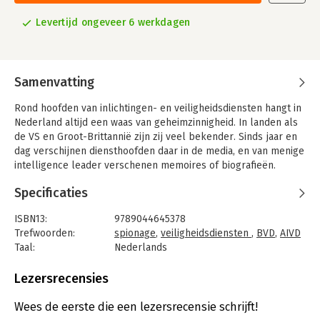
Levertijd ongeveer 6 werkdagen
Samenvatting
Rond hoofden van inlichtingen- en veiligheidsdiensten hangt in
Nederland altijd een waas van geheimzinnigheid. In landen als
de VS en Groot-Brittannië zijn zij veel bekender. Sinds jaar en
dag verschijnen diensthoofden daar in de media, en van menige
intelligence leader verschenen memoires of biografieën.
De bazen van de Binnenlandse Veiligheidsdienst (BVD) en zijn
Specificaties
opvolger, de Algemene Inlichtingen- en Veiligheidsdienst
(AIVD), bleven lang in de schaduw. Slechts af en toe is er een
ISBN13:
9789044645378
die – vaak schoorvoetend – iets van zichzelf laat zien. Zij
Trefwoorden:
spionage
,
veiligheidsdiensten
,
BVD
,
AIVD
ontkomen meestal niet aan de ingebakken neiging van
Taal:
Nederlands
geheime diensten om te oesteren.
Bindwijze:
paperback
Aantal pagina's:
400
Lezersrecensies
In 'Spionkoppen' geeft Paul Abels, bijzonder hoogleraar
Uitgever:
Uitgevers overig
Inlichtingenstudies aan de Leidse universiteit en zelf oud-
Druk:
1
Wees de eerste die een lezersrecensie schrijft!
inlichtingenman, de diensthoofden een gezicht en een profiel.
Verschijningsdatum:
8-9-2020