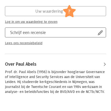
In elf portretten laat hij zien waar ze vandaan kwamen, hoe ze
werden geselecteerd, wat hun stijl van leidinggeven was, hoe
Hoofdrubriek:
Mens en maatschappij
?
Uw waardering
ze de dienst aanstuurden en zich opstelden tegenover politiek
en samenleving en wat ze daarna deden. Hij heeft daarvoor,
Log in om uw waardering te geven
met assistentie van zijn studenten Marijn Adams en David
Mendelsohn, archiefonderzoek gedaan en gesproken met oud-
Schrijf een recensie
hoofden, onder wie Sybrand van Hulst, Arthur Docters van
Leeuwen en Dick Schoof, en met (oud-)dienstmedewerkers,
politici en Haagse ambtenaren.
Lees ons recensiebeleid
Over Paul Abels
Prof. dr. Paul Abels (1956) is bijzonder hoogleraar Governance 
of Intelligence and Security Services aan de Universiteit van 
Leiden. Hij studeerde kerkgeschiedenis in Nijmegen, was 
journalist bij de Twentsche Courant en van 1984 werkzaam in 
analyse- en beleidsfuncties bij de BVD/AIVD en de NCTb/NCTV.