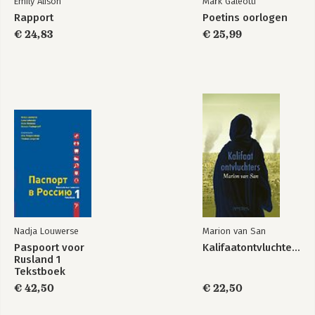
Emily Alison
Mark Galeotti
Rapport
Poetins oorlogen
€ 24,83
€ 25,99
Nadja Louwerse
Marion van San
Paspoort voor
Kalifaatontvluchters
Rusland 1
Tekstboek
€ 42,50
€ 22,50