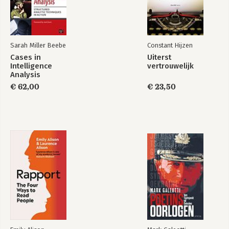
-Gerard Bouwman (2007-2011)
Een militaire aanpak in een civiele dienst
-Rob Bertholee (2011-2018)
De AIVD als koninginneoffer
-Dick Schoof (2018-2020)
Sarah Miller Beebe
Constant Hijzen
Inlichtingenleiderschap in de Nederlandse praktijk: een
Cases in
Uiterst
groepsportret
Intelligence
vertrouwelijk
Analysis
Noten
€ 62,00
€ 23,50
Literatuur
Personenregister