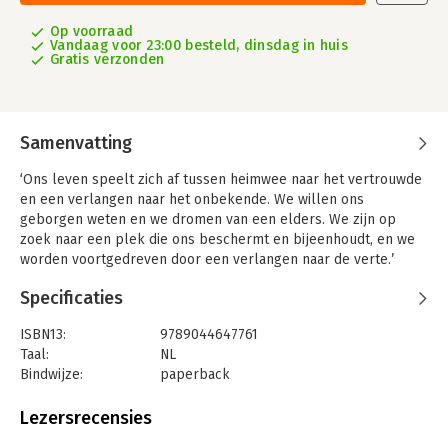
Op voorraad
Vandaag voor 23:00 besteld, dinsdag in huis
Gratis verzonden
Samenvatting
‘Ons leven speelt zich af tussen heimwee naar het vertrouwde
en een verlangen naar het onbekende. We willen ons
geborgen weten en we dromen van een elders. We zijn op
zoek naar een plek die ons beschermt en bijeenhoudt, en we
worden voortgedreven door een verlangen naar de verte.’
Zo begint deze filosofische memoir, waarin Joke J. Hermsen een
Specificaties
diepgaande analyse geeft van het ambivalente menselijke
verlangen naar geborgenheid en de lust om eropuit te gaan.
ISBN13:
9789044647761
Ze onderzoekt in dit persoonlijke verslag van een zomer vol
Taal:
NL
omzwervingen de vraag waar we nog thuis kunnen zijn in de
Bindwijze:
paperback
wereld. Ze houdt ook haar eigen heimwee scherp tegen het
Aantal pagina's:
320
licht, die haar al sinds haar kindertijd achtervolgt.
Uitgever:
Prometheus
Lezersrecensies
Druk:
1
In een boeiende dialoog met denkers en dichters als Hannah