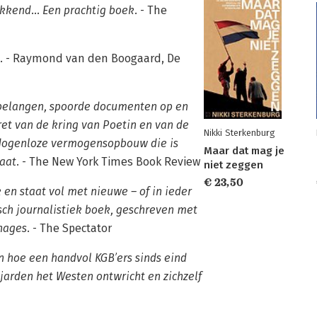
kkend... Een prachtig boek.
- The
.
- Raymond van den Boogaard, De
 belangen, spoorde documenten op en
et van de kring van Poetin en van de
Nikki Sterkenburg
dogenloze vermogensopbouw die is
Maar dat mag je
aat.
- The New York Times Book Review
niet zeggen
€ 23,50
 en staat vol met nieuwe – of in ieder
isch journalistiek boek, geschreven met
nages.
- The Spectator
 hoe een handvol KGB’ers sinds eind
jarden het Westen ontwricht en zichzelf