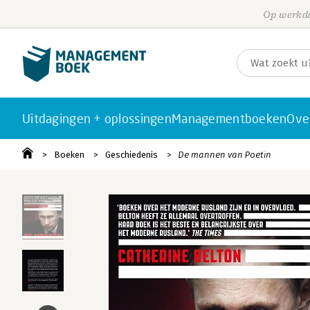
Op werkda
Uitdagingen + oplossingen
Managementboeken
Ove
Boeken
Geschiedenis
De mannen van Poetin