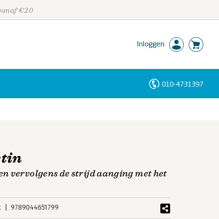
 vanaf €20
Inloggen
010-4731397
Personen
Trefwoorden
tin
n vervolgens de strijd aanging met het
k
9789044651799