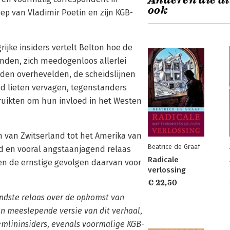
Anderen die di
ook
p van Vladimir Poetin en zijn KGB-
ijke insiders vertelt Belton hoe de
mden, zich meedogenloos allerlei
den overhevelden, de scheidslijnen
d lieten vervagen, tegenstanders
ruikten om hun invloed in het Westen
n van Zwitserland tot het Amerika van
Beatrice de Graaf
d en vooral angstaanjagend relaas
Radicale
en de ernstige gevolgen daarvan voor
verlossing
€ 22,50
ndste relaas over de opkomst van
en meeslepende versie van dit verhaal,
emlininsiders, evenals voormalige KGB-