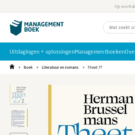
Op werkda
Uitdagingen + oplossingen
Managementboeken
Ove
Boek
Literatuur en romans
Theet 77