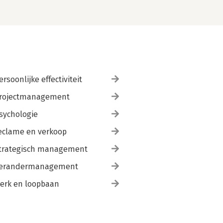
ersoonlijke effectiviteit
rojectmanagement
sychologie
eclame en verkoop
trategisch management
erandermanagement
erk en loopbaan