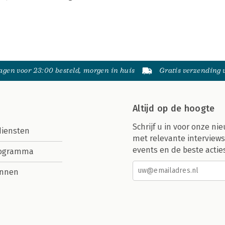
gen voor 23:00 besteld, morgen in huis
Gratis verzending
Altijd op de hoogte
Schrijf u in voor onze nie
diensten
met relevante interviews
events en de beste actie
rogramma
nnen