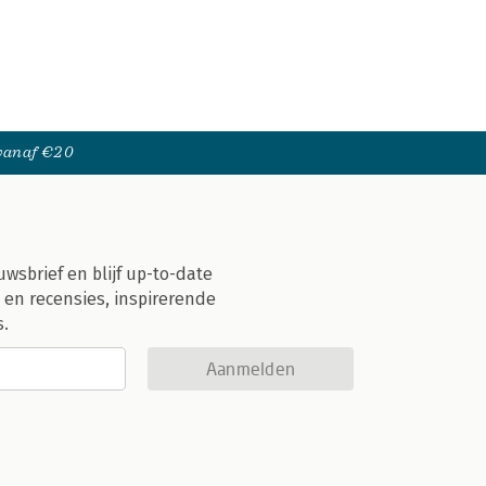
 vanaf €20
uwsbrief en blijf up-to-date
 en recensies, inspirerende
s.
Aanmelden