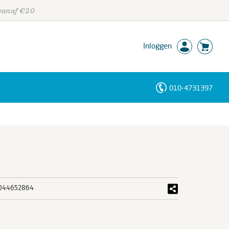
 vanaf €20
Inloggen
010-4731397
Personen
Trefwoorden
044652864