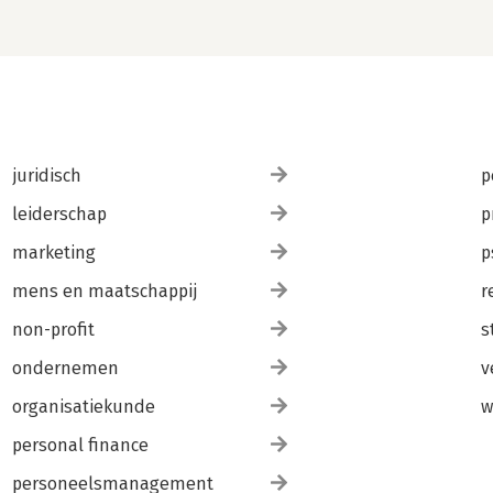
juridisch
p
leiderschap
p
marketing
p
mens en maatschappij
r
non-profit
s
ondernemen
v
organisatiekunde
w
personal finance
personeelsmanagement