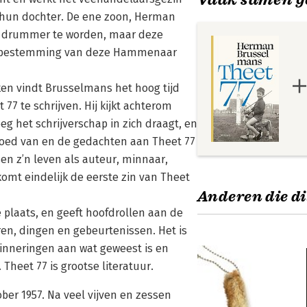
hun dochter. De ene zoon, Herman
ls drummer te worden, maar deze
re bestemming van deze Hammenaar
ken vindt Brusselmans het hoog tijd
7 te schrijven. Hij kijkt achterom
g het schrijverschap in zich draagt, en
vloed van en de gedachten aan Theet 77
sen z’n leven als auteur, minnaar,
omt eindelijk de eerste zin van Theet
Anderen die di
 plaats, en geeft hoofdrollen aan de
ren, dingen en gebeurtenissen. Het is
rinneringen aan wat geweest is en
Theet 77 is grootse literatuur.
r 1957. Na veel vijven en zessen