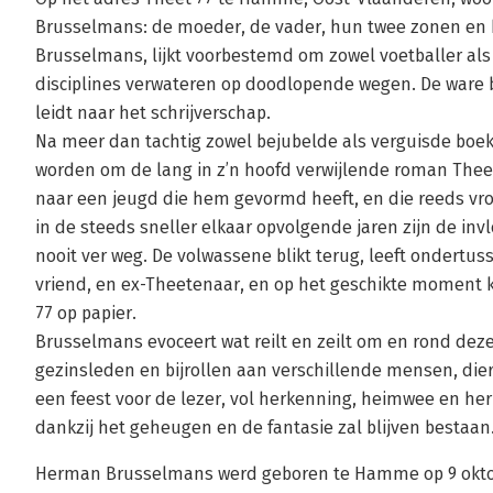
Brusselmans: de moeder, de vader, hun twee zonen en 
Brusselmans, lijkt voorbestemd om zowel voetballer a
disciplines verwateren op doodlopende wegen. De wa
leidt naar het schrijverschap.
Na meer dan tachtig zowel bejubelde als verguisde boe
worden om de lang in z’n hoofd verwijlende roman Theet 7
naar een jeugd die hem gevormd heeft, en die reeds vroe
in de steeds sneller elkaar opvolgende jaren zijn de in
nooit ver weg. De volwassene blikt terug, leeft ondertus
vriend, en ex-Theetenaar, en op het geschikte moment k
77 op papier.
Brusselmans evoceert wat reilt en zeilt om en rond deze
gezinsleden en bijrollen aan verschillende mensen, die
een feest voor de lezer, vol herkenning, heimwee en he
dankzij het geheugen en de fantasie zal blijven bestaan. 
Herman Brusselmans werd geboren te Hamme op 9 oktobe