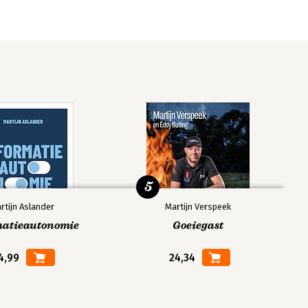
5
rtijn Aslander
Martijn Verspeek
matieautonomie
Goeiegast
4,99
24,34