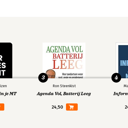
3
4
izen
Ron Steenkist
Ma
in je MT
Agenda Vol, Batterij Leeg
Infor
24,50
2