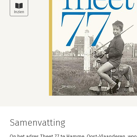
Samenvatting
Op het adres Theet 77 te Hamme, Oost-Vlaanderen, woo