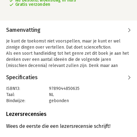
Nu besteld, woensdag in huis
Gratis verzonden
Samenvatting
Je kunt de toekomst niet voorspellen, maar je kunt er wel
zinnige dingen over vertellen. Dat doet sciencefiction.
Als een soort handleiding tot het genre zet dit boek je aan het
denken over een aantal ideeën die de volgende jaren
(misschien decennia) relevant zullen zijn. Denk maar aan
artificiële intelligentie, energie, reizen in het zonnestelsel,
Specificaties
oorlog en vrede, biologie, steden, politiek … Je leert niet
alleen bij over boeken en films, maar ook over de wereld.
ISBN13:
9789044850635
Een informatief boek over sciencefiction: hoe lees je het en
Taal:
NL
hoe schrijf je het?
Bindwijze:
gebonden
Voor young adults en iedereen die meer wil weten over
Aantal pagina's:
96
toekomstliteratuur.
Uitgever:
Clavis B.V.B.A., Uitgeverij
Lezersrecensies
Druk:
1
Verschijningsdatum:
3-11-2023
Wees de eerste die een lezersrecensie schrijft!