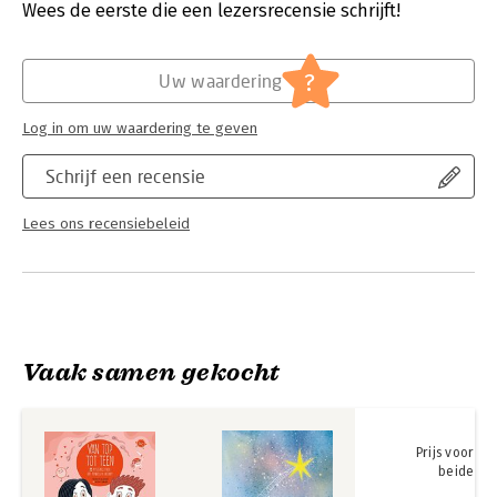
jaar.
Verschijningsdatum:
14-3-2023
Wees de eerste die een lezersrecensie schrijft!
Hoofdrubriek:
Jeugd
?
Uw waardering
Log in om uw waardering te geven
Schrijf een recensie
Lees ons recensiebeleid
Vaak samen gekocht
Prijs voor
beide