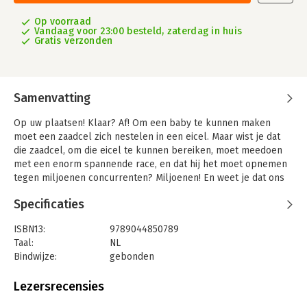
Op voorraad
Vandaag voor 23:00 besteld, zaterdag in huis
Gratis verzonden
Samenvatting
Op uw plaatsen! Klaar? Af! Om een baby te kunnen maken
moet een zaadcel zich nestelen in een eicel. Maar wist je dat
die zaadcel, om die eicel te kunnen bereiken, moet meedoen
met een enorm spannende race, en dat hij het moet opnemen
tegen miljoenen concurrenten? Miljoenen! En weet je dat ons
zenuwstelsel bestaat uit miljarden neuronen, die er onder
Specificaties
andere voor zorgen dat je kunt leren? Geen miljoenen of
miljarden weetjes vind je in dit boek, maar wel ontelbaar veel.
ISBN13:
9789044850789
25 mysteries nemen je mee op een boeiende speurtocht door
Taal:
NL
het menselijk lichaam, van je hersenen naar je hart en via het
Bindwijze:
gebonden
spijsverteringsstelsel en je urinewegen tot binnen in je botten!
Aantal pagina's:
72
Een boek om je met vrienden of familie te vermaken of om
Uitgever:
Clavis Uitgeverij
Lezersrecensies
alleen mee aan de slag te gaan. Voor onderzoekers vanaf 9
Druk:
1