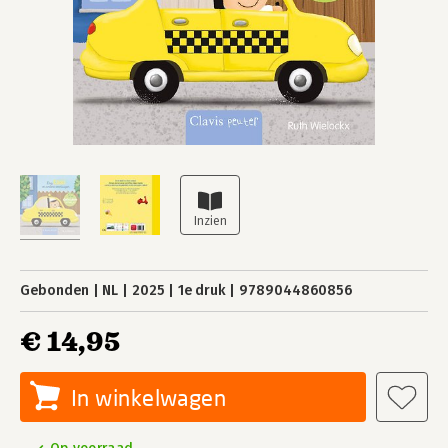
Gebonden
NL
2025
1e druk
9789044860856
€ 14,95
In winkelwagen