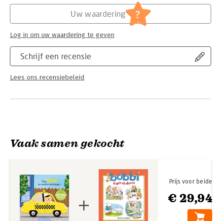
Hoofdrubriek:
Jeugd
Serie:
Geluidenboekjes
?
Uw waardering
Log in om uw waardering te geven
Schrijf een recensie
Lees ons recensiebeleid
Vaak samen gekocht
Prijs voor beide
€ 29,94