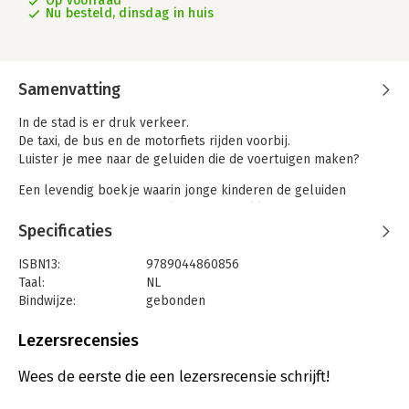
Op voorraad
Nu besteld, dinsdag in huis
Samenvatting
In de stad is er druk verkeer.
De taxi, de bus en de motorfiets rijden voorbij.
Luister je mee naar de geluiden die de voertuigen maken?
Een levendig boekje waarin jonge kinderen de geluiden
van voertuigen in de stad kunnen ontdekken.
Voor kleine oortjes vanaf 12 maanden,
Specificaties
met de wereld rondom het kind als thema.
ISBN13:
9789044860856
Taal:
NL
Bindwijze:
gebonden
Aantal pagina's:
12
Uitgever:
Clavis Uitgeverij
Lezersrecensies
Druk:
1
Verschijningsdatum:
23-12-2025
Wees de eerste die een lezersrecensie schrijft!