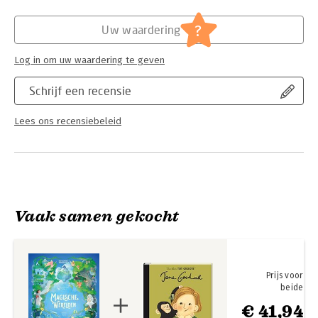
Hoofdrubriek:
Jeugd
Serie:
Encyclopedie van het wonderbaarlijke
?
Uw waardering
Log in om uw waardering te geven
Schrijf een recensie
Lees ons recensiebeleid
Vaak samen gekocht
Prijs voor
beide
€ 41,94