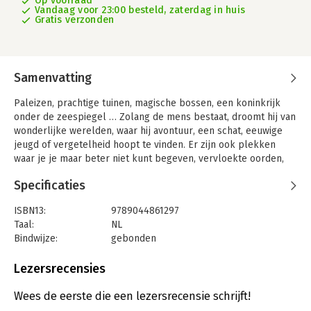
Op voorraad
Vandaag voor 23:00 besteld, zaterdag in huis
Gratis verzonden
Samenvatting
Paleizen, prachtige tuinen, magische bossen, een koninkrijk
onder de zeespiegel … Zolang de mens bestaat, droomt hij van
wonderlijke werelden, waar hij avontuur, een schat, eeuwige
jeugd of vergetelheid hoopt te vinden. Er zijn ook plekken
waar je je maar beter niet kunt begeven, vervloekte oorden,
zoals het kasteel van Dracula. En naar verdwenen werelden,
Specificaties
zoals Atlantis, hoef je niet eens op zoek te gaan. Soms word je
ongewild uit je vertrouwde omgeving gehaald, zoals Dorothy,
ISBN13:
9789044861297
die door een tornado naar het Land van Oz wordt gebracht.
Taal:
NL
Maar in Zweinstein komen is een makkie: gewoon door de muur
Bindwijze:
gebonden
lopen op perron 9¾ van het Londense station King’s Cross …
Aantal pagina's:
72
Een boek vol hemels gezang, ijselijk gekrijs, kabbelend water
Uitgever:
Clavis Uitgeverij
Lezersrecensies
en goudgeklater over wonderlijke oorden overal ter wereld.
Druk:
1
Voor avontuurlijke ontdekkingsreizigers vanaf 12 jaar.
Verschijningsdatum:
16-9-2025
Wees de eerste die een lezersrecensie schrijft!