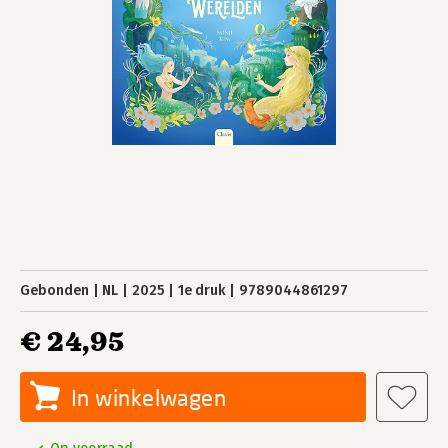
Gebonden
NL
2025
1e druk
9789044861297
€ 24,95
In winkelwagen