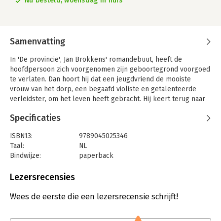
Nu besteld, woensdag in huis
Samenvatting
In 'De provincie', Jan Brokkens' romandebuut, heeft de
hoofdpersoon zich voorgenomen zijn geboortegrond voorgoed
te verlaten. Dan hoort hij dat een jeugdvriend de mooiste
vrouw van het dorp, een begaafd violiste en getalenteerde
verleidster, om het leven heeft gebracht. Hij keert terug naar
zijn dorp, waar zich een klassiek noodlotsdrama ontspint. De
Specificaties
provincie is een scherp portret van een dorpsgemeenschap
waarin vriendschap en haat, liefde en jaloezie de hoofdthema's
ISBN13:
9789045025346
vormen.
Taal:
NL
Bindwijze:
paperback
Aantal pagina's:
176
Uitgever:
Atlas Contact
Lezersrecensies
Druk:
2
Verschijningsdatum:
3-6-2014
Wees de eerste die een lezersrecensie schrijft!
Hoofdrubriek:
Literatuur en romans