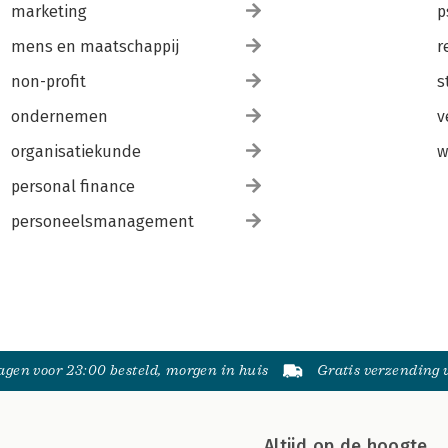
marketing
p
mens en maatschappij
r
non-profit
s
ondernemen
v
organisatiekunde
w
personal finance
personeelsmanagement
gen voor 23:00 besteld, morgen in huis
Gratis verzending
Altijd op de hoogte