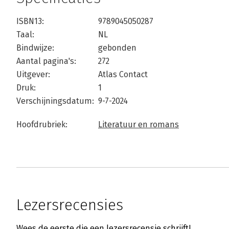
ISBN13:
9789045050287
Taal:
NL
Bindwijze:
gebonden
Aantal pagina's:
272
Uitgever:
Atlas Contact
Druk:
1
Verschijningsdatum:
9-7-2024
Hoofdrubriek:
Literatuur en romans
Lezersrecensies
Wees de eerste die een lezersrecensie schrijft!