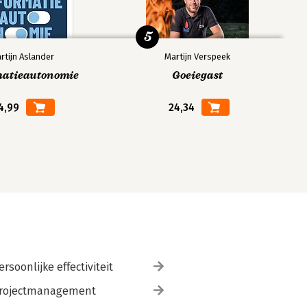
5
rtijn Aslander
Martijn Verspeek
matieautonomie
Goeiegast
4,99
24,34
ersoonlijke effectiviteit
rojectmanagement