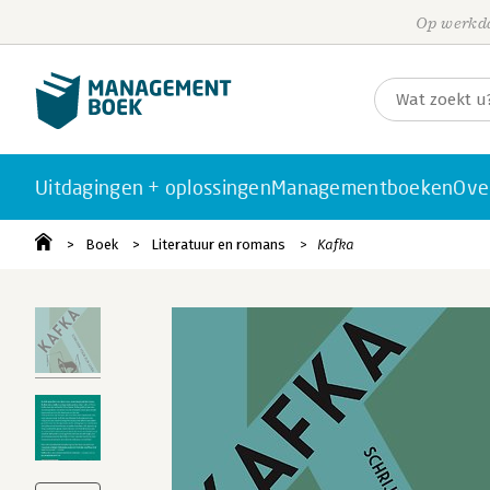
Op werkda
Uitdagingen + oplossingen
Managementboeken
Ove
Boek
Literatuur en romans
Kafka