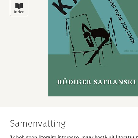
Samenvatting
‘Ik heb geen literaire interesse, maar bestá uit literatuu