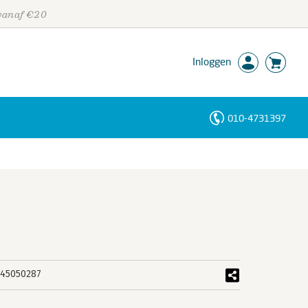
 vanaf €20
Inloggen
010-4731397
Personen
Trefwoorden
45050287