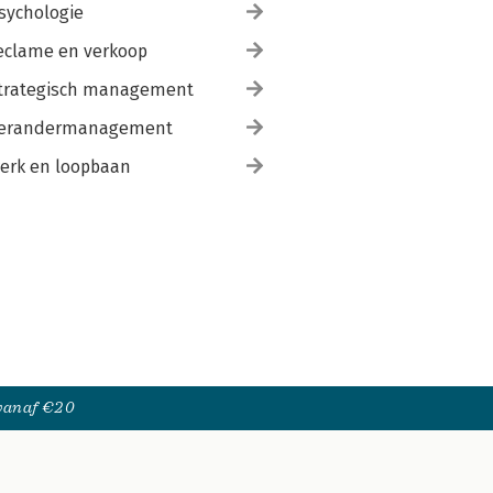
sychologie
eclame en verkoop
trategisch management
erandermanagement
erk en loopbaan
 vanaf €20