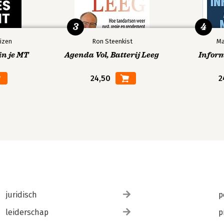
3
4
izen
Ron Steenkist
Ma
in je MT
Agenda Vol, Batterij Leeg
Infor
24,50
2
juridisch
p
leiderschap
p