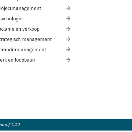
rojectmanagement
sychologie
eclame en verkoop
trategisch management
erandermanagement
erk en loopbaan
 vanaf €20