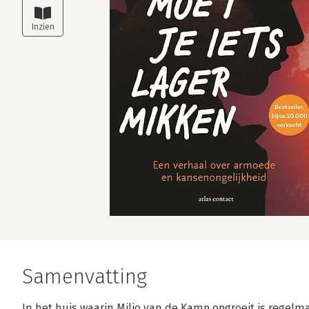
Samenvatting
In het huis waarin Milio van de Kamp opgroeit is regelma