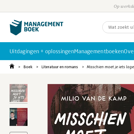
Op werkda
Uitdagingen + oplossingen
Managementboeken
Ove
Boek
Literatuur en romans
Misschien moet je iets lag