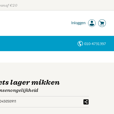
 vanaf €20
Inloggen
010-4731397
Personen
Trefwoorden
ets lager mikken
ansenongelijkheid
045050911