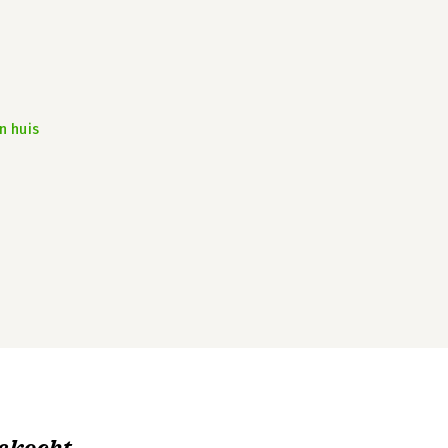
n huis
ekocht