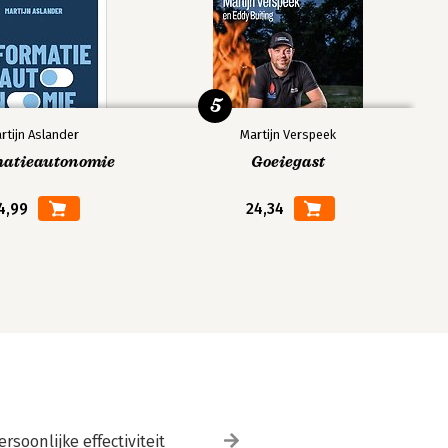
5
rtijn Aslander
Martijn Verspeek
matieautonomie
Goeiegast
4,99
24,34
ersoonlijke effectiviteit