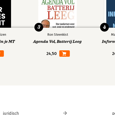
3
4
izen
Ron Steenkist
Ma
in je MT
Agenda Vol, Batterij Leeg
Infor
24,50
2
juridisch
p