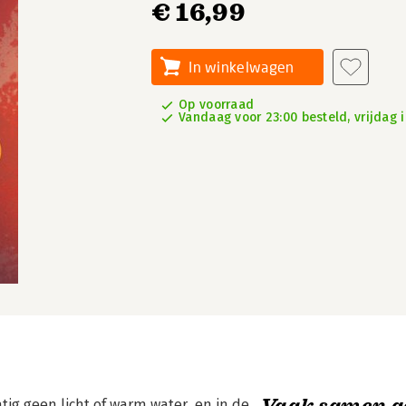
€ 16,99
In winkelwagen
Op voorraad
Vandaag voor 23:00 besteld, vrijdag i
Vaak samen g
tig geen licht of warm water, en in de