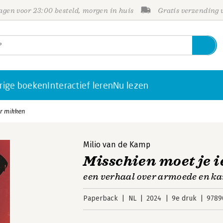
gen voor 23:00 besteld, morgen in huis
Gratis verzending
rige boeken
Interactief leren
Nu lezen
er mikken
Milio van de Kamp
Misschien moet je i
een verhaal over armoede en k
Paperback
NL
2024
9e druk
9789