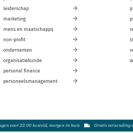
leiderschap
p
marketing
p
mens en maatschappij
r
non-profit
s
ondernemen
v
organisatiekunde
w
personal finance
personeelsmanagement
gen voor 23:00 besteld, morgen in huis
Gratis verzending