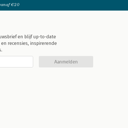
 vanaf €20
uwsbrief en blijf up-to-date
 en recensies, inspirerende
s.
Aanmelden