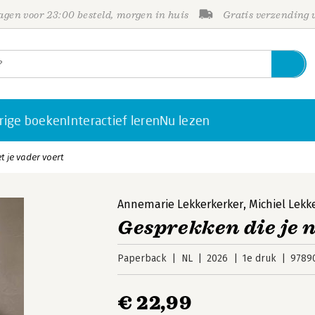
gen voor 23:00 besteld, morgen in huis
Gratis verzending
rige boeken
Interactief leren
Nu lezen
t je vader voert
Annemarie Lekkerkerker
,
Michiel Lekk
Gesprekken die je n
Paperback
NL
2026
1e druk
9789
€ 22,99