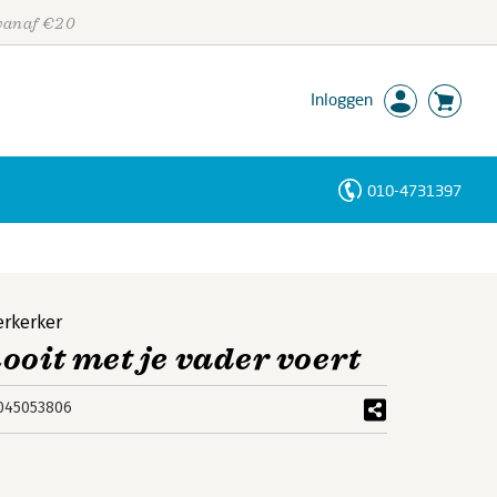
 vanaf €20
Inloggen
010-4731397
Personen
Trefwoorden
erkerker
ooit met je vader voert
045053806