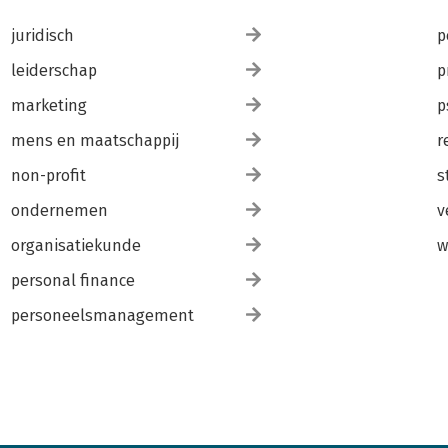
juridisch
p
leiderschap
p
marketing
p
mens en maatschappij
r
non-profit
s
ondernemen
v
organisatiekunde
w
personal finance
personeelsmanagement