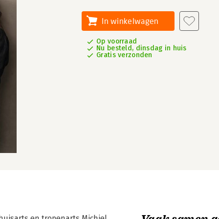
In winkelwagen
Op voorraad
Nu besteld, dinsdag in huis
Gratis verzonden
Vaak samen g
huisarts en tropenarts Michiel