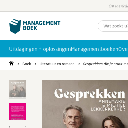
Op werkda
Uitdagingen + oplossingen
Managementboeken
Ove
Boek
Literatuur en romans
Gesprekken die je nooit me