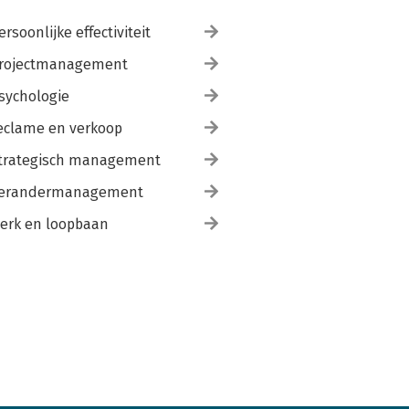
ersoonlijke effectiviteit
rojectmanagement
sychologie
eclame en verkoop
trategisch management
erandermanagement
erk en loopbaan