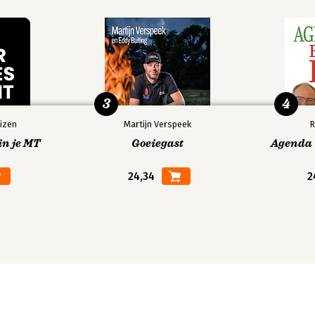
3
4
izen
Martijn Verspeek
R
in je MT
Goeiegast
Agenda V
24,34
2