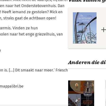
 en naar het Onderstebovenhuis. Dan
eg! Heeft iemand ze gestolen? Mick en
, straks gaat de achtbaan open!
kermis. Vinden ze hun
molen naar het enge griezelhuis, van
n
Anderen die di
en is. […] Dit smaakt naar meer.’ Friesch
 mappalibri.be