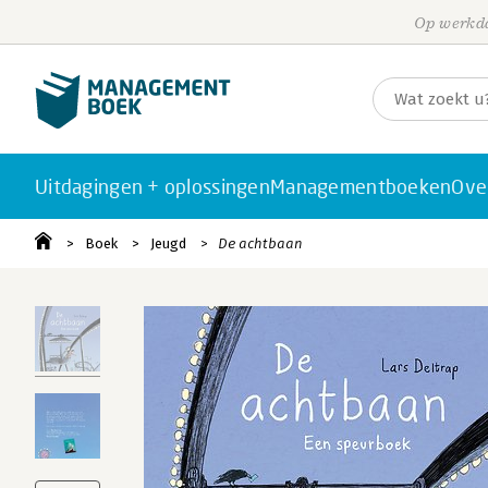
Op werkda
Uitdagingen + oplossingen
Managementboeken
Ove
Boek
Jeugd
De achtbaan