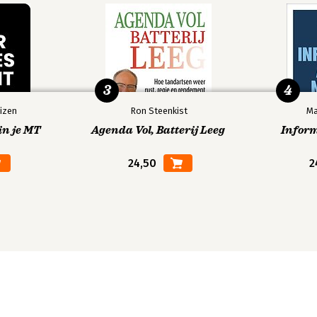
3
4
izen
Ron Steenkist
Ma
in je MT
Agenda Vol, Batterij Leeg
Infor
24,50
2