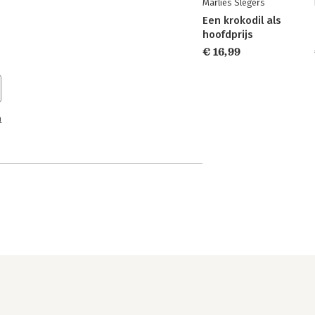
Marlies Slegers
Een krokodil als
hoofdprijs
€ 16,99
n