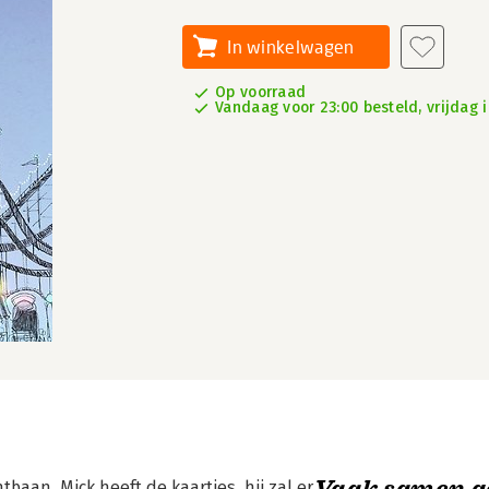
In winkelwagen
Op voorraad
Vandaag voor 23:00 besteld, vrijdag i
Vaak samen g
tbaan. Mick heeft de kaartjes, hij zal er