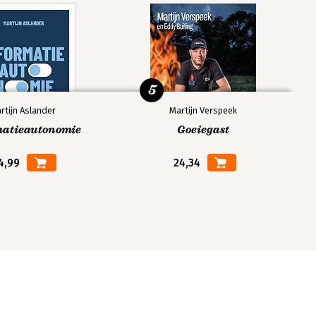
5
rtijn Aslander
Martijn Verspeek
matieautonomie
Goeiegast
4,99
24,34