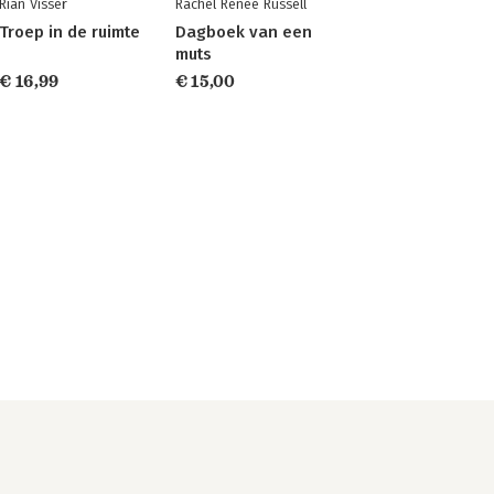
Rian Visser
Rachel Renée Russell
Troep in de ruimte
Dagboek van een
muts
€ 16,99
€ 15,00