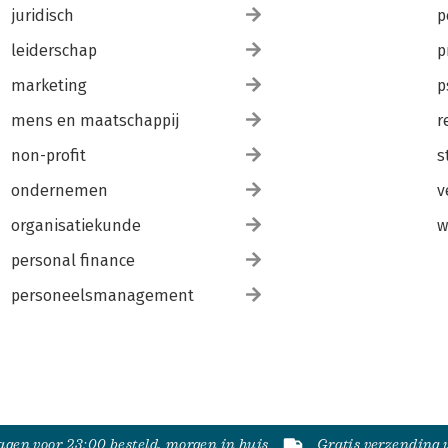
juridisch
p
leiderschap
p
marketing
p
mens en maatschappij
r
non-profit
s
ondernemen
v
organisatiekunde
w
personal finance
personeelsmanagement
gen voor 23:00 besteld, morgen in huis
Gratis verzending