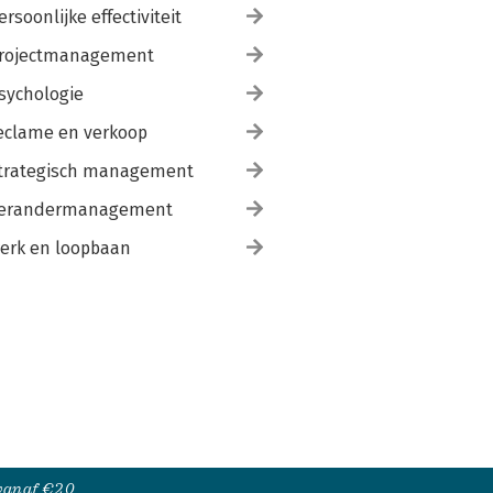
ersoonlijke effectiviteit
rojectmanagement
sychologie
eclame en verkoop
trategisch management
erandermanagement
erk en loopbaan
 vanaf €20