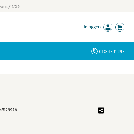
 vanaf €20
Inloggen
010-4731397
Personen
Trefwoorden
45129976