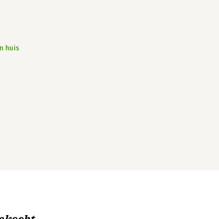
n huis
ekocht