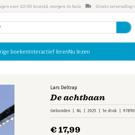
gen voor 23:00 besteld, morgen in huis
Gratis verzending
rige boeken
Interactief leren
Nu lezen
Lars Deltrap
De achtbaan
Gebonden
NL
2025
1e druk
97890
€ 17,99