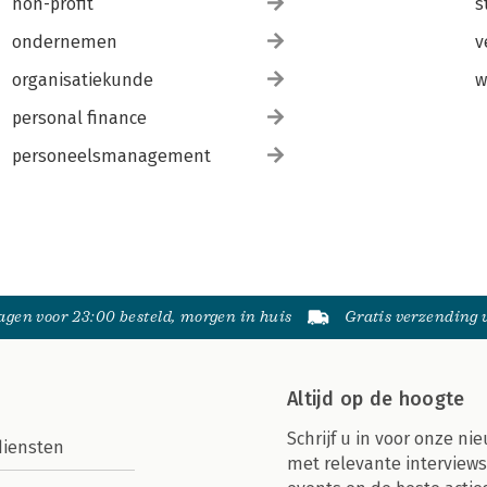
non-profit
s
ondernemen
v
organisatiekunde
w
personal finance
personeelsmanagement
gen voor 23:00 besteld, morgen in huis
Gratis verzending
Altijd op de hoogte
Schrijf u in voor onze nie
diensten
met relevante interviews