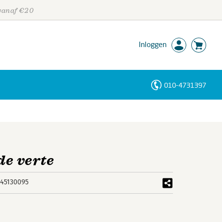
 vanaf €20
Inloggen
010-4731397
Personen
Trefwoorden
de verte
45130095