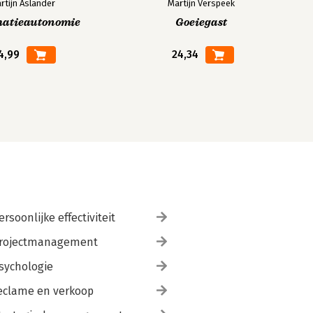
rtijn Aslander
Martijn Verspeek
matieautonomie
Goeiegast
4,99
24,34
ersoonlijke effectiviteit
rojectmanagement
sychologie
eclame en verkoop