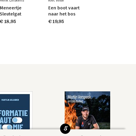
Henk Linskens
Riet Wille
Meneertje
Een boot vaart
Sleutelgat
naar het bos
€ 18,95
€ 19,95
5