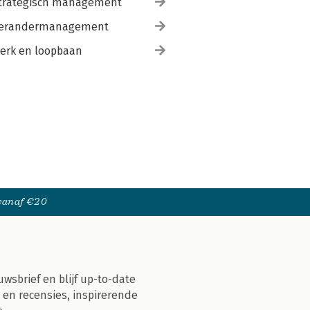
trategisch management
erandermanagement
erk en loopbaan
 vanaf €20
uwsbrief en blijf up-to-date
 en recensies, inspirerende