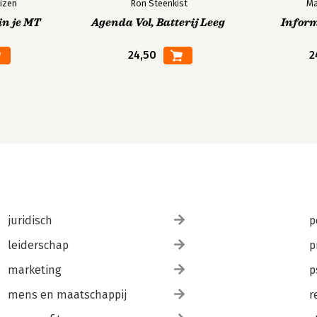
izen
Ron Steenkist
Ma
in je MT
Agenda Vol, Batterij Leeg
Infor
24,50
2
juridisch
p
leiderschap
p
marketing
p
mens en maatschappij
r