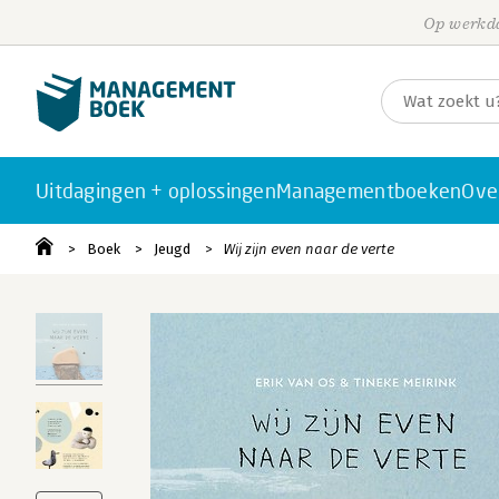
Op werkda
Uitdagingen + oplossingen
Managementboeken
Ove
Boek
Jeugd
Wij zijn even naar de verte