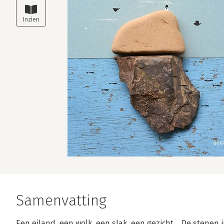
Samenvatting
Een eiland, een wolk, een slak, een gezicht… De stene