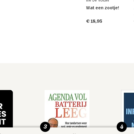
Ine De Volder
Wat een zootje!
€ 18,95
3
4