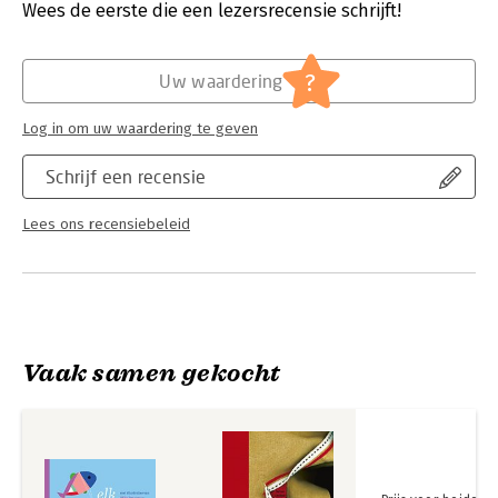
Verschijningsdatum:
24-4-2025
Wees de eerste die een lezersrecensie schrijft!
Hoofdrubriek:
Jeugd
?
Uw waardering
Log in om uw waardering te geven
Schrijf een recensie
Lees ons recensiebeleid
Vaak samen gekocht