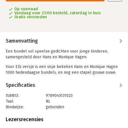
Op voorraad
Vandaag voor 23:00 besteld, zaterdag in huis
Gratis verzonden
Samenvatting
Een bundel vol speelse gedichten voor jonge kinderen,
samengesteld door Hans en Monique Hagen.
Voor Elk versje is een visje bekeken Hans en Monique Hagen
1000 hedendaagse bundels, en nog een stapel gouwe ouwe.
Net als bij hun bloemlezing Ik zoek een woord (Zilveren Griffel
2014) rijgen ze de gedichten als een vrolijke slinger aan elkaar.
Specificaties
Jong en oud zullen genieten van rijm, ritme, grapjes en vooral
veel prachtige taal.
ISBN13:
9789045131023
Taal:
NL
Met onweerstaanbare illustraties van Milja Praagman.
Bindwijze:
gebonden
Aantal pagina's:
128
Uitgever:
Querido
Lezersrecensies
Druk:
1