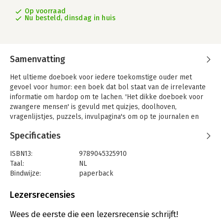
Op voorraad
Nu besteld, dinsdag in huis
Samenvatting
Het ultieme doeboek voor iedere toekomstige ouder met
gevoel voor humor: een boek dat bol staat van de irrelevante
informatie om hardop om te lachen. 'Het dikke doeboek voor
zwangere mensen' is gevuld met quizjes, doolhoven,
vragenlijstjes, puzzels, invulpagina's om op te journalen en
hysterische overpeinzingen over wat zwanger zijn nou
Specificaties
daadwerkelijk inhoudt.
De puzzels en grappige opdrachten zijn ingedeeld in vier
ISBN13:
9789045325910
trimesters: vanaf het eerste 'holy shit, ik ben zwanger-moment'
Taal:
NL
tot het 'slapeloze-nachten-trimester' wanneer je jouw
Bindwijze:
paperback
krijsende wolk van een baby dag en nacht in je armen kan
Aantal pagina's:
176
nemen. Dit boek is bemoedigend, verbindend en grappig.
Uitgever:
Uitgeverij MUS
Lezersrecensies
Druk:
1
Verschijningsdatum:
16-12-2020
Wees de eerste die een lezersrecensie schrijft!