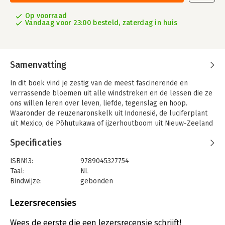
Op voorraad
Vandaag voor 23:00 besteld, zaterdag in huis
Samenvatting
In dit boek vind je zestig van de meest fascinerende en
verrassende bloemen uit alle windstreken en de lessen die ze
ons willen leren over leven, liefde, tegenslag en hoop.
Waaronder de reuzenaronskelk uit Indonesië, de luciferplant
uit Mexico, de Põhutukawa of ijzerhoutboom uit Nieuw-Zeeland
en de orleaanboom uit Zuid-Amerika, laat dit prachtige boek je
Specificaties
hun unieke symboliek, kenmerken en krachten zien die hen in
staat stellen te gedijen, en inspireert ons om hun voorbeeld te
ISBN13:
9789045327754
volgen en het beste uit elk moment te halen.
Taal:
NL
Bindwijze:
gebonden
Aantal pagina's:
128
Uitgever:
Uitgeverij MUS
Lezersrecensies
Druk:
1
Verschijningsdatum:
14-9-2023
Wees de eerste die een lezersrecensie schrijft!