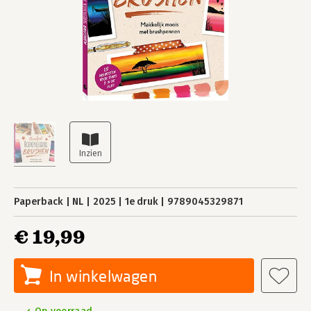
Paperback
NL
2025
1e druk
9789045329871
€ 19,99
In winkelwagen