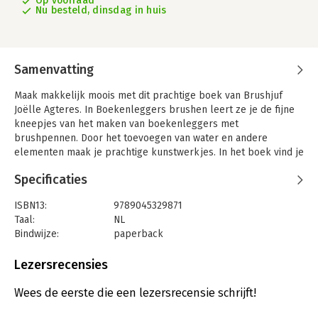
Op voorraad
Nu besteld, dinsdag in huis
Samenvatting
Maak makkelijk moois met dit prachtige boek van Brushjuf
Joëlle Agteres. In Boekenleggers brushen leert ze je de fijne
kneepjes van het maken van boekenleggers met
brushpennen. Door het toevoegen van water en andere
elementen maak je prachtige kunstwerkjes. In het boek vind je
naast de basistechnieken en uitleg over de benodigde
Specificaties
materialen 15 unieke projecten en variatietips. Naast stap-
voor-stap instructies krijg je ook top brushtips en
ISBN13:
9789045329871
leerkrachttips voor het inzetten van brushboekenleggers in de
Taal:
NL
klas.
Bindwijze:
paperback
'Wat een verrukkelijke explosie van kleur en creativiteit in
Aantal pagina's:
128
brushpeninkt! Dit boek zit bomvol leuke technieken voor
Uitgever:
Uitgeverij MUS
Lezersrecensies
iedereen die met weinig moeite een klein kunstwerkje wil
Druk:
1
maken. En de didactische onderbouwing doet mijn juffenhart
Verschijningsdatum:
15-4-2025
Wees de eerste die een lezersrecensie schrijft!
een sprongetje maken!' - Karin Joan, makerisme.nl