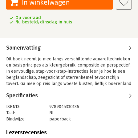
In winkelwagen
Op voorraad
Nu besteld, dinsdag in huis
Samenvatting
Dit boek neemt je mee langs verschillende aquareltechnieken
en basisprincipes als kleurgebruik, compositie en perspectief.
In eenvoudige, stap-voor-stap-instructies leer je hoe je een
berglandschap, zeegezicht of sterrenhemel tevoorschijn
tovert. Ga mee op reis langs woeste kusten, lieflijk boerenland
en verstilde meren. Geef je creativiteit de vrije hand en creëer
Specificaties
je eigen landschappen met een minimalistische en serene
sfeer. Laat je inspireren door de magische wereld van aquarel!
ISBN13:
9789045330136
Taal:
NL
Bindwijze:
paperback
Aantal pagina's:
144
Uitgever:
Uitgeverij MUS
Lezersrecensies
Druk:
1