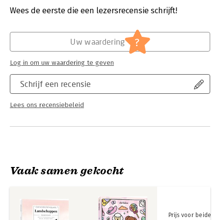
Verschijningsdatum:
10-6-2025
Wees de eerste die een lezersrecensie schrijft!
Hoofdrubriek:
Sport, hobby, lifestyle
?
Uw waardering
Log in om uw waardering te geven
Schrijf een recensie
Lees ons recensiebeleid
Vaak samen gekocht
Prijs voor beide