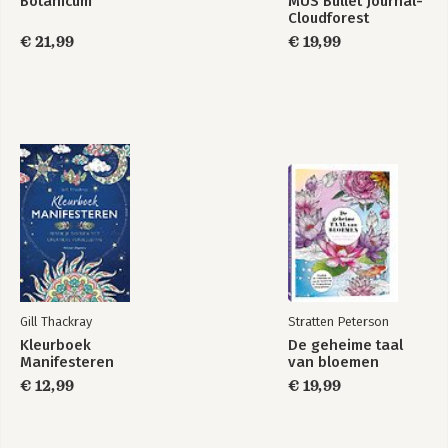
Botanicum
MUS Bullet Journal-
Cloudforest
€ 21,99
€ 19,99
Gill Thackray
Stratten Peterson
Kleurboek
De geheime taal
Manifesteren
van bloemen
€ 12,99
€ 19,99