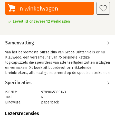
In winkelwagen
Levertijd ongeveer 12 werkdagen
Samenvatting
Van het beroemdste puzzelduo van Groot-Brittannië is er nu
Klauwedo: een verzameling van 75 originele kattige
logicapuzzels die speurders van alle leeftijden zullen uitdagen
en vermaken. Dit boek zit boordevol prrrrikkelende
breinbrekers, allemaal geïnspireerd op de speelse streken en
slimme fratsen van onze geliefde kattenvrienden. Een
Specificaties
musthave voor kattenliefhebbers en puzzelfanaten: urenlang
plezier en mysterie in het gezelschap van deze sluwe dieren!
ISBN13:
9789045330143
Taal:
NL
Bindwijze:
paperback
Aantal pagina's:
208
Uitgever:
Uitgeverij MUS
Lezersrecensies