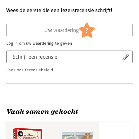
Druk:
1
Verschijningsdatum:
15-7-2025
Wees de eerste die een lezersrecensie schrijft!
Hoofdrubriek:
Cadeauboeken
,
Sport, hobby, lifestyle
?
Uw waardering
Log in om uw waardering te geven
Schrijf een recensie
Lees ons recensiebeleid
Vaak samen gekocht