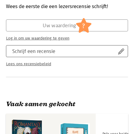
Verschijningsdatum:
20-1-2026
Wees de eerste die een lezersrecensie schrijft!
Hoofdrubriek:
Sport, hobby, lifestyle
?
Uw waardering
Log in om uw waardering te geven
Schrijf een recensie
Lees ons recensiebeleid
Vaak samen gekocht