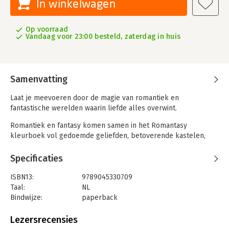
In winkelwagen
Op voorraad
Vandaag voor 23:00 besteld, zaterdag in huis
Samenvatting
Laat je meevoeren door de magie van romantiek en
fantastische werelden waarin liefde alles overwint.
Romantiek en fantasy komen samen in het Romantasy
kleurboek vol gedoemde geliefden, betoverende kastelen,
gevaarlijke queestes en magische wezens. Of je nou graag
ronddwaalt in magische werelden of op zoek bent naar
Specificaties
romantisch escapisme – in dit boek vind je 46
adembenemende illustraties om tot leven te brengen met
ISBN13:
9789045330709
kleur, elk met een eigen verhaal vol magie en hartstocht.
Taal:
NL
Bindwijze:
paperback
Aantal pagina's:
96
Uitgever:
Uitgeverij MUS
Lezersrecensies
Druk:
1