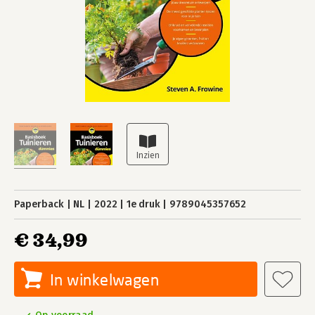
Paperback
NL
2022
1e druk
9789045357652
€ 34,99
In winkelwagen