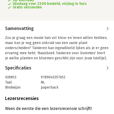
Op voorraad
Vandaag voor 23:00 besteld, vrijdag in huis
Gratis verzonden
Samenvatting
Zou je graag een mooie tuin vol kleur en leven willen hebben,
maar kun je nog geen onkruid van een vaste plant
onderscheiden? Tuinieren kan ingewikkeld lijken als je er geen
ervaring mee hebt. 'Basisboek Tuinieren voor Dummies' leert
je welke planten en bloemen geschikt zijn voor jouw tuin(tje),
hoe je ze moet verzorgen en welk gereedschap je daarvoor
Specificaties
nodig hebt. Naast de beginselen van het tuinieren, leer je ook
hoe je een moestuin of een vijver aanlegt en hoe je je tuin laat
ISBN13:
9789045357652
leven door vogels, bijen en vlinders aan te trekken. Zo
Taal:
NL
ontwikkel je vanzelf groene vingers en kun je het hele jaar
Bindwijze:
paperback
door van je tuin genieten!
Aantal pagina's:
496
Steven A. Frowine is een erkend tuinier met jaren ervaring. Hij
Uitgever:
Uitgeverij MUS
Lezersrecensies
geeft regelmatig lezingen en schrijft artikelen over alles wat
Druk:
1
met tuinen te maken heeft.
Verschijningsdatum:
19-1-2022
Wees de eerste die een lezersrecensie schrijft!