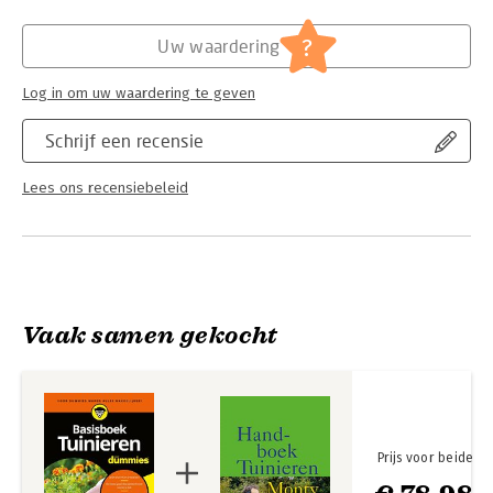
Hoofdrubriek:
Flora en fauna
Serie:
Voor Dummies
?
Uw waardering
Log in om uw waardering te geven
Schrijf een recensie
Lees ons recensiebeleid
Vaak samen gekocht
Prijs voor beide