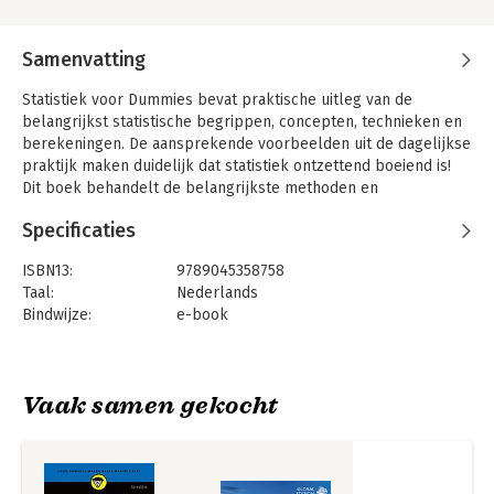
Samenvatting
Statistiek voor Dummies bevat praktische uitleg van de
belangrijkst statistische begrippen, concepten, technieken en
berekeningen. De aansprekende voorbeelden uit de dagelijkse
praktijk maken duidelijk dat statistiek ontzettend boeiend is!
Dit boek behandelt de belangrijkste methoden en
onderwerpen die bij een gemiddelde statistiekopleiding de
Specificaties
revue passeren. Het vertelt in duidelijke taal hoe je grafieken
en diagrammen interpreteert, kansberekeningen uitvoert,
ISBN13:
9789045358758
betrouwbare schattingen doet, hypotheses test en nog veel
Taal:
Nederlands
meer.
Bindwijze:
e-book
Deborah Rumsey is directeur van het Onderwijscentrum voor
Beveiliging:
watermerk
Wiskunde en Statistiek van de Ohio State University.
Bestandsformaat:
epub
Uitgever:
Voor Dummies
Vaak samen gekocht
Verschijningsdatum:
9-7-2024
Hoofdrubriek:
Wetenschap en techniek