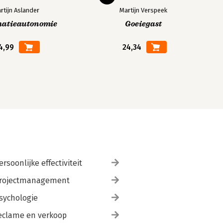
rtijn Aslander
Martijn Verspeek
matieautonomie
Goeiegast
4,99
24,34
ersoonlijke effectiviteit
rojectmanagement
sychologie
eclame en verkoop