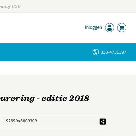
 vanaf €20
Inloggen
010-4731397
Personen
Trefwoorden
rering - editie 2018
9789046609309