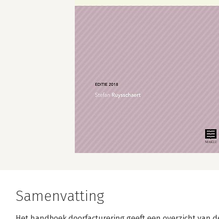
Samenvatting
Het handboek doorfacturering geeft een overzicht van d