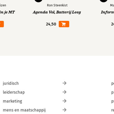
izen
Ron Steenkist
Ma
in je MT
Agenda Vol, Batterij Leeg
Infor
24,50
2
juridisch
p
leiderschap
p
marketing
p
mens en maatschappij
r