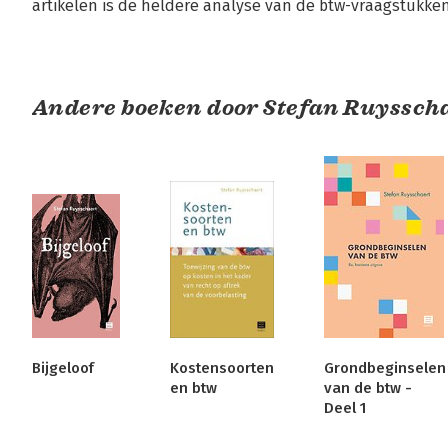
artikelen is de heldere analyse van de btw-vraagstukken
Andere boeken door Stefan Ruyssch
Bijgeloof
Kostensoorten
Grondbeginselen
en btw
van de btw -
Deel 1