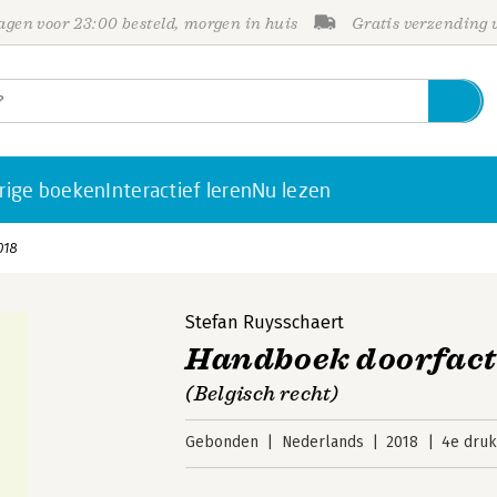
gen voor 23:00 besteld, morgen in huis
Gratis verzending
rige boeken
Interactief leren
Nu lezen
018
Stefan Ruysschaert
Handboek doorfactu
(Belgisch recht)
Gebonden
Nederlands
2018
4e druk