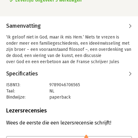
Levertijd ongeveer 3 werkdagen
Samenvatting
‘Ik geloof niet in God, maar ik mis Hem.’ Niets te vrezen is
onder meer een familiegeschiedenis, een ideeënwisseling met
zijn broer – een vooraanstaand filosoof –, een overdenking van
de dood, een viering van de kunst, een discussie
over God en een eerbetoon aan de Franse schrijver Jules
Renard. Al bij zijn eerste roman werd Julian Barnes geprezen
Specificaties
om de volwassen manier waarop hij over de dood schreef.
Bijna dertig jaar later keerde hij in Niets te
ISBN13:
9789046706565
vrezen even wijs, prettig en ontregelend naar dat onderwerp
Taal:
NL
terug. Het leest als de intellectuele blauwdruk van een
Bindwijze:
paperback
briljante geest, een tocht langs de inspiratiebronnen van
Aantal pagina's:
256
Barnes’ vroege oeuvre.
Uitgever:
Olympus
Lezersrecensies
Druk:
3
Verschijningsdatum:
15-2-2018
Wees de eerste die een lezersrecensie schrijft!
Hoofdrubriek:
Literatuur en romans